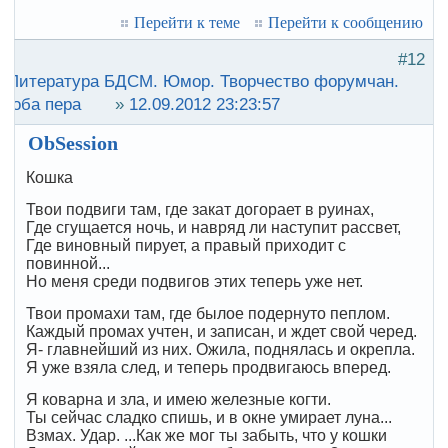
Перейти к теме
Перейти к сообщению
#12
:
Литература БДСМ. Юмор. Творчество форумчан.
роба пера
»
12.09.2012 23:23:57
ObSession
Кошка
Твои подвиги там, где закат догорает в руинах,
Где сгущается ночь, и навряд ли наступит рассвет,
Где виновный пирует, а правый приходит с
повинной...
Но меня среди подвигов этих теперь уже нет.
Твои промахи там, где былое подернуто пеплом.
Каждый промах учтен, и записан, и ждет свой черед.
Я- главнейший из них. Ожила, поднялась и окрепла.
Я уже взяла след, и теперь продвигаюсь вперед.
Я коварна и зла, и имею железные когти.
Ты сейчас сладко спишь, и в окне умирает луна...
Взмах. Удар. ...Как же мог ты забыть, что у кошки