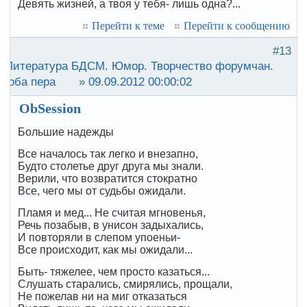
Девять жизней, а твоя у тебя- лишь одна?...
Перейти к теме
Перейти к сообщению
#13
:
Литература БДСМ. Юмор. Творчество форумчан.
роба пера
»
09.09.2012 00:00:02
ObSession
Большие надежды
Все началось так легко и внезапно,
Будто столетье друг друга мы знали.
Верили, что возвратится стократно
Все, чего мы от судьбы ожидали.
Пламя и мед... Не считая мгновенья,
Речь позабыв, в унисон задыхались,
И повторяли в слепом упоеньи-
Все происходит, как мы ожидали...
Быть- тяжелее, чем просто казаться...
Слушать старались, смирялись, прощали,
Не пожелав ни на миг отказаться