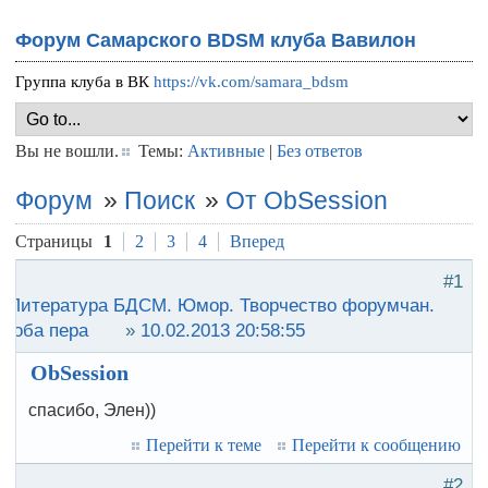
Форум Самарского BDSM клуба Вавилон
Группа клуба в ВК
https://vk.com/samara_bdsm
Вы не вошли.
Темы:
Активные
|
Без ответов
Форум
»
Поиск
»
От ObSession
Страницы
1
2
3
4
Вперед
#1
:
Литература БДСМ. Юмор. Творчество форумчан.
роба пера
»
10.02.2013 20:58:55
ObSession
спасибо, Элен))
Перейти к теме
Перейти к сообщению
#2