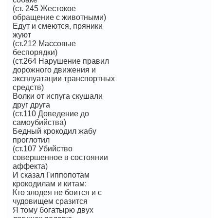
(ст. 245 Жестокое
обращение с животными)
Едут и смеются, пряники
жуют
(ст.212 Массовые
беспорядки)
(ст.264 Нарушение правил
дорожного движения и
эксплуатации транспортных
средств)
Волки от испуга скушали
друг друга
(ст.110 Доведение до
самоубийства)
Бедный крокодил жабу
проглотил
(ст.107 Убийство
совершенное в состоянии
аффекта)
И сказал Гиппопотам
крокодилам и китам:
Кто злодея не боится и с
чудовищем сразится
Я тому богатырю двух