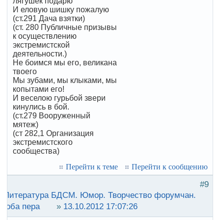
лягушек подарю
И еловую шишку пожалую
(ст.291 Дача взятки)
(ст. 280 Публичные призывы
к осуществлению
экстремистской
деятельности.)
Не боимся мы его, великана
твоего
Мы зубами, мы клыками, мы
копытами его!
И веселою гурьбой звери
кинулись в бой.
(ст.279 Вооруженный
мятеж)
(ст 282,1 Организация
экстремистского
сообщества)
Перейти к теме
Перейти к сообщению
#9
:
Литература БДСМ. Юмор. Творчество форумчан.
роба пера
»
13.10.2012 17:07:26