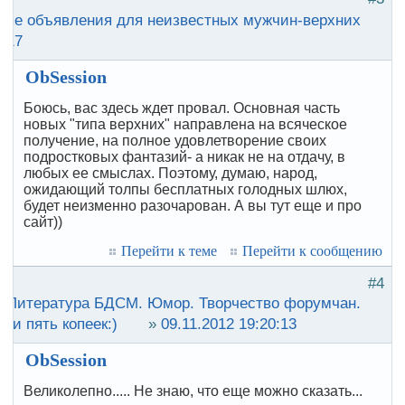
ные объявления для неизвестных мужчин-верхних
3:17
ObSession
Боюсь, вас здесь ждет провал. Основная часть
новых "типа верхних" направлена на всяческое
получение, на полное удовлетворение своих
подростковых фантазий- а никак не на отдачу, в
любых ее смыслах. Поэтому, думаю, народ,
ожидающий толпы бесплатных голодных шлюх,
будет неизменно разочарован. А вы тут еще и про
сайт))
Перейти к теме
Перейти к сообщению
#4
:
Литература БДСМ. Юмор. Творчество форумчан.
ои пять копеек:)
»
09.11.2012 19:20:13
ObSession
Великолепно..... Не знаю, что еще можно сказать...