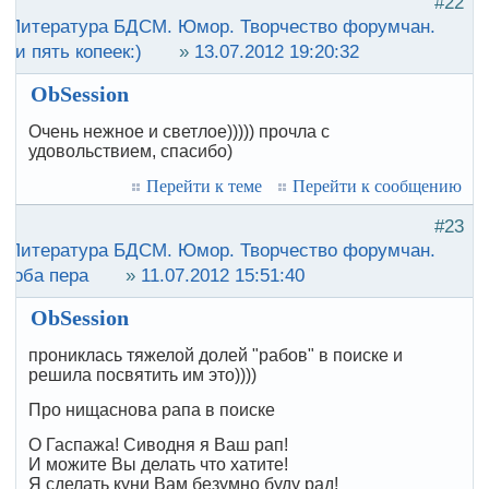
#22
:
Литература БДСМ. Юмор. Творчество форумчан.
ои пять копеек:)
»
13.07.2012 19:20:32
ObSession
Очень нежное и светлое))))) прочла с
удовольствием, спасибо)
Перейти к теме
Перейти к сообщению
#23
:
Литература БДСМ. Юмор. Творчество форумчан.
роба пера
»
11.07.2012 15:51:40
ObSession
прониклась тяжелой долей "рабов" в поиске и
решила посвятить им это))))
Про нищаснова рапа в поиске
О Гаспажа! Сиводня я Ваш рап!
И можите Вы делать что хатите!
Я сделать куни Вам безумно буду рад!