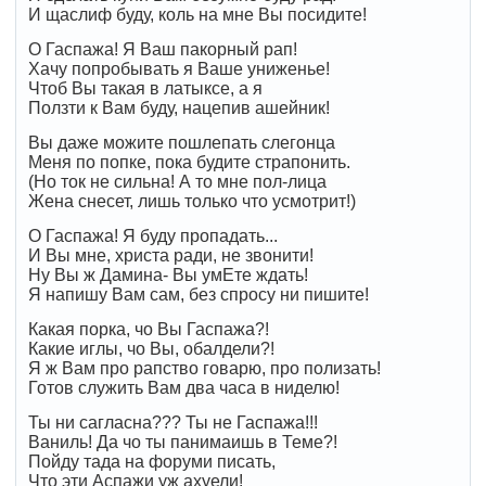
И щаслиф буду, коль на мне Вы посидите!
О Гаспажа! Я Ваш пакорный рап!
Хачу попробывать я Ваше униженье!
Чтоб Вы такая в латыксе, а я
Ползти к Вам буду, нацепив ашейник!
Вы даже можите пошлепать слегонца
Меня по попке, пока будите страпонить.
(Но ток не сильна! А то мне пол-лица
Жена снесет, лишь только что усмотрит!)
О Гаспажа! Я буду пропадать...
И Вы мне, христа ради, не звонити!
Ну Вы ж Дамина- Вы умЕте ждать!
Я напишу Вам сам, без спросу ни пишите!
Какая порка, чо Вы Гаспажа?!
Какие иглы, чо Вы, обалдели?!
Я ж Вам про рапство говарю, про полизать!
Готов служить Вам два часа в ниделю!
Ты ни сагласна??? Ты не Гаспажа!!!
Ваниль! Да чо ты панимаишь в Теме?!
Пойду тада на форуми писать,
Что эти Аспажи уж ахуели!