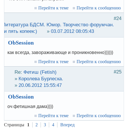
Перейти к теме
Перейти к сообщению
#24
:
Литература БДСМ. Юмор. Творчество форумчан.
ои пять копеек:)
»
03.07.2012 08:05:43
ObSession
как всегда, завораживающе и проникновенно))))))
Перейти к теме
Перейти к сообщению
#25
Re:
Фетиш (Fetish)
»
Королева Бурлеска.
»
20.06.2012 15:55:47
ObSession
оч фетишная дама))))
Перейти к теме
Перейти к сообщению
Страницы
1
2
3
4
Вперед