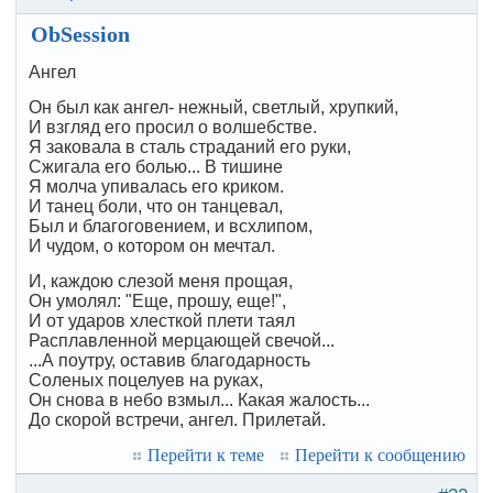
ObSession
Ангел
Он был как ангел- нежный, светлый, хрупкий,
И взгляд его просил о волшебстве.
Я заковала в сталь страданий его руки,
Сжигала его болью... В тишине
Я молча упивалась его криком.
И танец боли, что он танцевал,
Был и благоговением, и всхлипом,
И чудом, о котором он мечтал.
И, каждою слезой меня прощая,
Он умолял: "Еще, прошу, еще!",
И от ударов хлесткой плети таял
Расплавленной мерцающей свечой...
...А поутру, оставив благодарность
Соленых поцелуев на руках,
Он снова в небо взмыл... Какая жалость...
До скорой встречи, ангел. Прилетай.
Перейти к теме
Перейти к сообщению