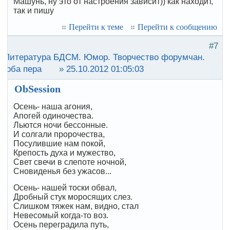
Машунь, ну это от настроения зависит)) как находит,
так и пишу
Перейти к теме
Перейти к сообщению
#7
:
Литература БДСМ. Юмор. Творчество форумчан.
роба пера
»
25.10.2012 01:05:03
ObSession
Осень- наша агония,
Апогей одиночества.
Льются ночи бессонные.
И солгали пророчества,
Посулившие нам покой,
Крепость духа и мужество,
Свет свечи в слепоте ночной,
Сновиденья без ужасов...
Осень- нашей тоски обвал,
Дробный стук моросящих слез.
Слишком тяжек нам, видно, стал
Невесомый когда-то воз.
Осень переградила путь,