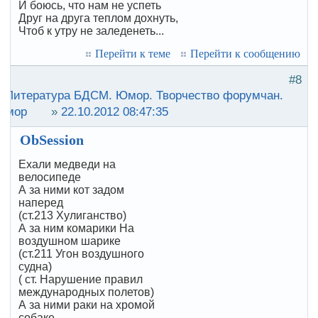
И боюсь, что нам не успеть
Друг на друга теплом дохнуть,
Чтоб к утру не заледенеть...
Перейти к теме
Перейти к сообщению
#8
:
Литература БДСМ. Юмор. Творчество форумчан.
Юмор
»
22.10.2012 08:47:35
ObSession
Ехали медведи на
велосипеде
А за ними кот задом
наперед
(ст.213 Хулиганство)
А за ним комарики На
воздушном шарике
(ст.211 Угон воздушного
судна)
( ст. Нарушение правил
международных полетов)
А за ними раки на хромой
собаке