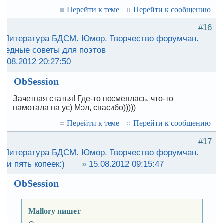
Перейти к теме
Перейти к сообщению
#16
:
Литература БДСМ. Юмор. Творчество форумчан.
редные советы для поэтов
8.08.2012 20:27:50
ObSession
Зачетная статья! Где-то посмеялась, что-то
намотала на ус) Мэл, спасибо)))))
Перейти к теме
Перейти к сообщению
#17
:
Литература БДСМ. Юмор. Творчество форумчан.
ои пять копеек:)
»
15.08.2012 09:15:47
ObSession
Mallory пишет