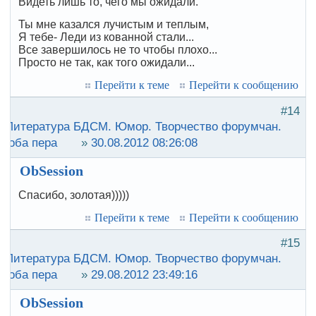
Видеть лишь то, чего мы ожидали.
Ты мне казался лучистым и теплым,
Я тебе- Леди из кованной стали...
Все завершилось не то чтобы плохо...
Просто не так, как того ожидали...
Перейти к теме
Перейти к сообщению
#14
:
Литература БДСМ. Юмор. Творчество форумчан.
роба пера
»
30.08.2012 08:26:08
ObSession
Спасибо, золотая)))))
Перейти к теме
Перейти к сообщению
#15
:
Литература БДСМ. Юмор. Творчество форумчан.
роба пера
»
29.08.2012 23:49:16
ObSession