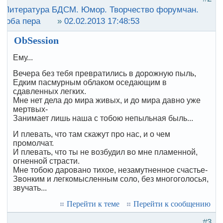
:
Литература БДСМ. Юмор. Творчество форумчан.
роба пера
»
02.02.2013 17:48:53
ObSession
Ему...
Вечера без тебя превратились в дорожную пыль,
Едким пасмурным облаком оседающим в
сдавленных легких.
Мне нет дела до мира живых, и до мира давно уже
мертвых-
Занимает лишь наша с тобою непыльная быль...
И плевать, что там скажут про нас, и о чем
промолчат.
И плевать, что ты не возбудил во мне пламенной,
огненной страсти.
Мне тобою даровано тихое, незамутненное счастье-
Звонким и легкомысленным соло, без многоголосья,
звучать...
Перейти к теме
Перейти к сообщению
#3