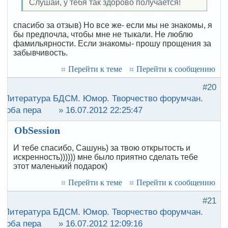
Слушай, у тебя так здорово получается!
спасибо за отзыв) Но все же- если мы не знакомы, я
бы предпочла, чтобы мне не тыкали. Не люблю
фамильярности. Если знакомы- прошу прощения за
забывчивость.
Перейти к теме
Перейти к сообщению
#20
:
Литература БДСМ. Юмор. Творчество форумчан.
роба пера
»
16.07.2012 22:25:47
ObSession
И тебе спасибо, Сашунь) за твою открытость и
искренность)))))) мне было приятно сделать тебе
этот маленький подарок)
Перейти к теме
Перейти к сообщению
#21
:
Литература БДСМ. Юмор. Творчество форумчан.
роба пера
»
16.07.2012 12:09:16