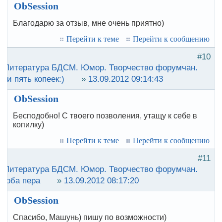
ObSession
Благодарю за отзыв, мне очень приятно)
Перейти к теме
Перейти к сообщению
#10
:
Литература БДСМ. Юмор. Творчество форумчан.
ои пять копеек:)
»
13.09.2012 09:14:43
ObSession
Бесподобно! С твоего позволения, утащу к себе в
копилку)
Перейти к теме
Перейти к сообщению
#11
:
Литература БДСМ. Юмор. Творчество форумчан.
роба пера
»
13.09.2012 08:17:20
ObSession
Спасибо, Машунь) пишу по возможности)