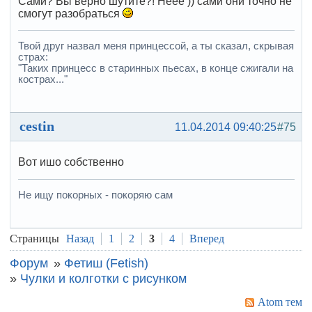
Сами? Вы верно шутите?! Неее )) сами они точно не
смогут разобраться
Твой друг назвал меня принцессой, а ты сказал, скрывая
страх:
"Таких принцесс в старинных пьесах, в конце сжигали на
кострах..."
cestin
11.04.2014 09:40:25
#75
Вот ишо собственно
Не ищу покорных - покоряю сам
Страницы
Назад
1
2
3
4
Вперед
Форум
»
Фетиш (Fetish)
»
Чулки и колготки с рисунком
Atom тем