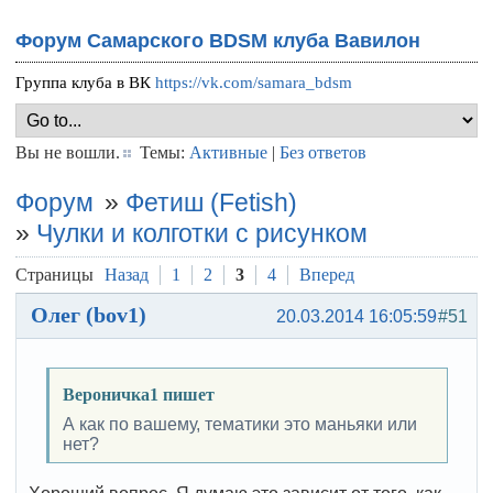
Форум Самарского BDSM клуба Вавилон
Группа клуба в ВК
https://vk.com/samara_bdsm
Вы не вошли.
Темы:
Активные
|
Без ответов
Форум
»
Фетиш (Fetish)
»
Чулки и колготки с рисунком
Страницы
Назад
1
2
3
4
Вперед
Олег (bov1)
20.03.2014 16:05:59
#51
Вероничка1 пишет
А как по вашему, тематики это маньяки или
нет?