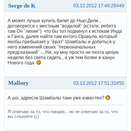
Serge de K
03.12.2012 17:49:29
#49
А может лучше купить билет до Нью-Дели ,
договорится с местным "водилой" (кстати, ребята
там Оч "лихие") что бы тот подкинул к истокам Инда
и Ганга, далее найти там ентого Оракула, который
якобы пребывает у "врат" Шамбалы и добиться у
него изменений своих "первоначальных
предсказаний" ....Не, ну мну просто не охота целую
неделю без света сидеть , а уж тем более в канун
Нового года
Mallory
03.12.2012 17:51:33
#50
А шо, адресок Шамбалы таки уже известен?
Я отвечаю за то, что говорю... но не отвечаю за то, что
вы слышите (с)