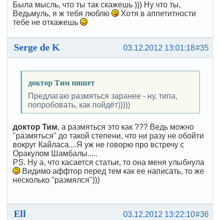
Была мысль, что ты так скажешь ))) Ну что ты,
Ведьмуль, я ж тебя люблю
Хотя в аппетитности
тебе не откажешь
Serge de K
03.12.2012 13:01:18
#35
доктор Тим пишет
Предлагаю размяться заранее - ну, типа,
попробовать, как пойдёт)))))
доктор Тим
, а размяться это как ??? Ведь можно
"размяться" до такой степени, что ни разу не обойти
вокруг Кайласа....Я уж не говорю про встречу с
Оракулом Шамбалы.....
PS. Ну а, что касается статьи, то она меня улыбнула
Видимо аффтор перед тем как ее написать, то же
несколько "размялся")))
Ell
03.12.2012 13:22:10
#36