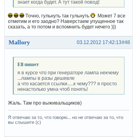
знает когда будет. А тут такой повод!
Точно, гульнуть так гульнуть
Может 7 все
отметим и его заодно? Наверстаем упущенное так
сказать, а то потом и вспомнить будет нечего )))
Mallory
03.12.2012 17:42:13
#48
Ell пишет
я в курсе что при генераторе лампа некчему
...лампы в разы дешевле
а что касается ссылки.....к чему??? я просто
ненастолько умна чтоб понять!
Жаль. Там про выживальщиков)
Я отвечаю за то, что говорю... но не отвечаю за то, что
вы слышите (с)