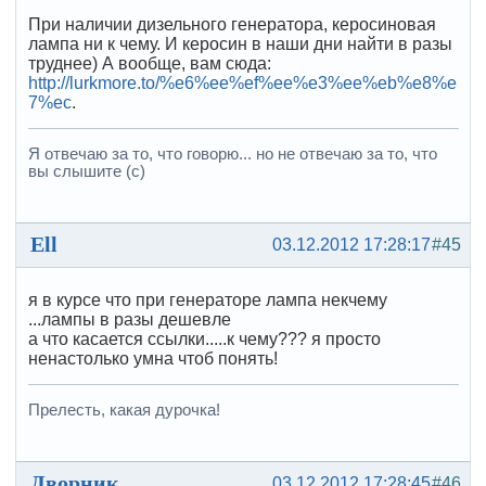
При наличии дизельного генератора, керосиновая
лампа ни к чему. И керосин в наши дни найти в разы
труднее) А вообще, вам сюда:
http://lurkmore.to/%e6%ee%ef%ee%e3%ee%eb%e8%e
7%ec
.
Я отвечаю за то, что говорю... но не отвечаю за то, что
вы слышите (с)
Ell
03.12.2012 17:28:17
#45
я в курсе что при генераторе лампа некчему
...лампы в разы дешевле
а что касается ссылки.....к чему??? я просто
ненастолько умна чтоб понять!
Прелесть, какая дурочка!
Дворник
03.12.2012 17:28:45
#46