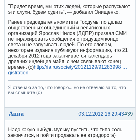
"Придет время, мы этих людей, которые распускают
эти слухи, будем судить", — добавил Онищенко.
Ранее председатель комитета Госдумы по делам
общественных объединений и религиозных
организаций Ярослав Нилов (ЛДПР) призвал СМИ
не тиражировать сообщения о грядущем конце
света и не запугивать людей. По его словам,
некоторые издания публикуют информацию, что 21
декабря 2012 года заканчивается календарь
древних индейцев майя, с чем связывают конец
времен. (с)
http://ria.ru/society/20121129/91283998 …
gistration
Я отвечаю за то, что говорю... но не отвечаю за то, что
вы слышите (с)
Анна
03.12.2012 16:29:43
#39
Надо какую-нибудь мульку пустить, что типа соль
закончится, и пойти продавать ее втридорога)