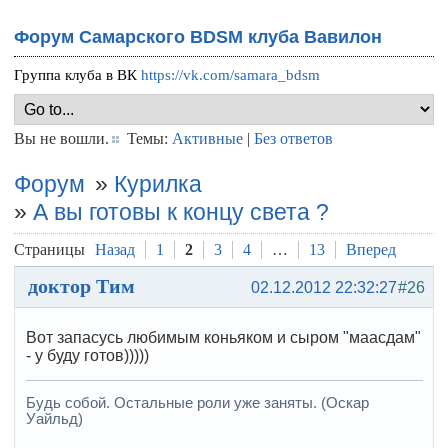
Форум Самарского BDSM клуба Вавилон
Группа клуба в ВК
https://vk.com/samara_bdsm
Вы не вошли.
Темы:
Активные
|
Без ответов
Форум
»
Курилка
»
А вы готовы к концу света ?
Страницы
Назад
1
2
3
4
…
13
Вперед
доктор Тим
02.12.2012 22:32:27
#26
Вот запасусь любимым коньяком и сыром "маасдам"
- у буду готов)))))
Будь собой. Остальные роли уже заняты. (Оскар
Уайльд)