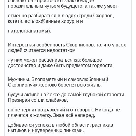
сбываются - просто этот знак обладает
поразительным чутьем будущего, а так же умеет
отменно разбираться в людях (среди Скорпов,
кстати, есть ох@енные хирурги и
патологоанатомы).
Интересная особенность Скорпионов: то, что у всех
людей считается недостатком
- у них может расцениваться как большое
достоинство и даже быть предметом гордости.
Мужчины. Злопамятный и самовлюбленный
Скорпиончик жестоко борется всю жизнь,
будучи активен в сексе до самой глубокой старости.
Презирая сопли слабаков,
он не терпит возражений и отговорок. Никогда не
плачется в жилетку. Зная всё наперед,
добивается успеха в любой области, распихав
нытиков и неуверенных пинками.