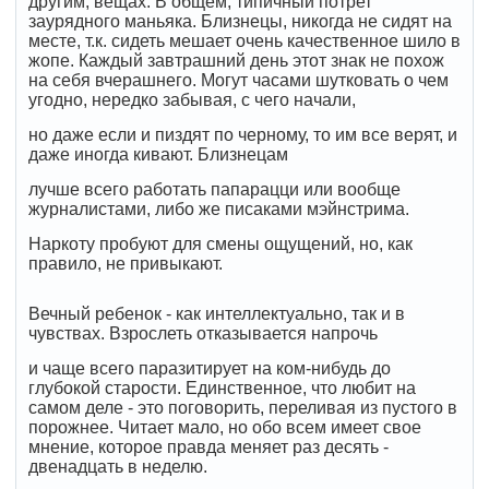
другим, вещах. В общем, типичный потрет
заурядного маньяка. Близнецы, никогда не сидят на
месте, т.к. сидеть мешает очень качественное шило в
жопе. Каждый завтрашний день этот знак не похож
на себя вчерашнего. Могут часами шутковать о чем
угодно, нередко забывая, с чего начали,
но даже если и пиздят по черному, то им все верят, и
даже иногда кивают. Близнецам
лучше всего работать папарацци или вообще
журналистами, либо же писаками мэйнстрима.
Наркоту пробуют для смены ощущений, но, как
правило, не привыкают.
Вечный ребенок - как интеллектуально, так и в
чувствах. Взрослеть отказывается напрочь
и чаще всего паразитирует на ком-нибудь до
глубокой старости. Единственное, что любит на
самом деле - это поговорить, переливая из пустого в
порожнее. Читает мало, но обо всем имеет свое
мнение, которое правда меняет раз десять -
двенадцать в неделю.