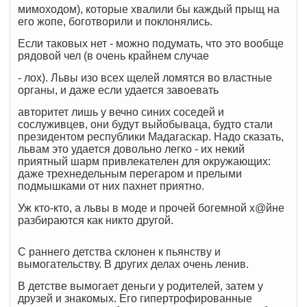
мимоходом), которые хвалили бы каждый прыщ на
его жопе, боготворили и поклонялись.
Если таковых нет - можно подумать, что это вообще
рядовой чел (в очень крайнем случае
- лох). Львы изо всех щелей ломятся во властные
органы, и даже если удается завоевать
авторитет лишь у вечно синих соседей и
сослуживцев, они будут выйобываца, будто стали
президентом республики Мадагаскар. Надо сказать,
львам это удается довольно легко - их некий
приятный шарм привлекателен для окружающих:
даже трехнедельным перегаром и прелыми
подмышками от них пахнет приятно.
Уж кто-кто, а львы в моде и прочей богемной х@йне
разбираются как никто другой.
С раннего детства склонен к пьянству и
вымогательству. В других делах очень ленив.
В детстве вымогает деньги у родителей, затем у
друзей и знакомых. Его гипертрофированные