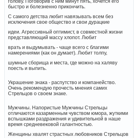
голову. Поговорив с ним минут пять, хочется его
быстро и болезненно прикончить.
С самого детства любит навязывать всем без
исключения свое общество и свои дурацкие
идеи. Агрессивный оптимист, в совместной жизни
представляющий массу хлопот. Любит
врать и выдумывать - чаще всего с благими
намерениями (как он думает). Любит толпу,
шумные сборища и места, где можно на халяву
поесть и выпить.
Украшение знака - распутство и компанейство.
Очень рекомендую прочесть мнения самих
Стрельцов о своем знаке.
Мужчины. Напористые Мужчины Cтрельцы
отличаются казарменным чувством юмора, жуткими
вспышками раздражения и удивительной в наше
время средневековой галантностью.
Женщины хвалят страстных любовников Стрельцов