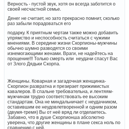
Верность - пустой звук, хотя он всегда заботится о
своей несчастной семье.
Денег не считает, но зато прекрасно помнит, сколько
раз забыли порадоваться его
подарку. К приятным чертам также можно добавить
упрямство и неспособность считаться с чужими
мнениями. В середине жизни Скорпионы-мужчины
обычно шумно разводятся со своими
изнемогающими женами. Враги, не надейтесь на
прощение!!! Только смерть или неудачи спасут Вас
от Злого Дядьки Скорпа.
Женщины. Коварная и загадочная женщинка-
Скорпион развратна и презирает прижимистых
кавалеров. В спальне требовательна, и лентяям-
мужчинам трудно соответствовать ее высоким
стандартам. Она не миндальничает с неудачником,
оставившим ее неудовлетворенной и одним разом
(двумя-тремя) Вы от неё вряд ли отделаетесь.
Забавно, что в душе Скорпионша абсолютно
уверена, что другие женщины в плане секса ноль по
сравнению с ней.