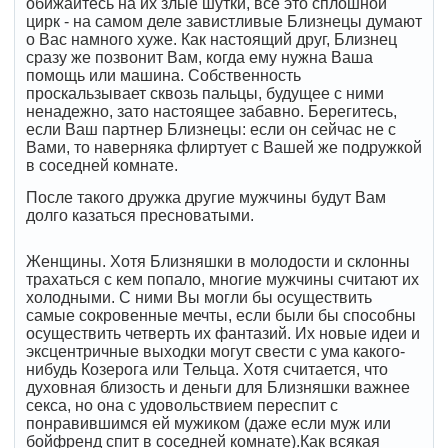
обижайтесь на их злые шутки, всё это сплошной
цирк - на самом деле завистливые Близнецы думают
о Вас намного хуже. Как настоящий друг, Близнец
сразу же позвонит Вам, когда ему нужна Ваша
помощь или машина. Собственность
проскальзывает сквозь пальцы, будущее с ними
ненадежно, зато настоящее забавно. Берегитесь,
если Ваш партнер Близнецы: если он сейчас не с
Вами, то наверняка флиртует с Вашей же подружкой
в соседней комнате.
После такого дружка другие мужчины будут Вам
долго казаться пресноватыми.
Женщины. Хотя Близняшки в молодости и склонны
трахаться с кем попало, многие мужчины считают их
холодными. С ними Вы могли бы осуществить
самые сокровенные мечты, если были бы способны
осуществить четверть их фантазий. Их новые идеи и
эксцентричные выходки могут свести с ума какого-
нибудь Козерога или Тельца. Хотя считается, что
духовная близость и деньги для Близняшки важнее
секса, но она с удовольствием переспит с
понравившимся ей мужиком (даже если муж или
бойфренд спит в соседней комнате).Как всякая