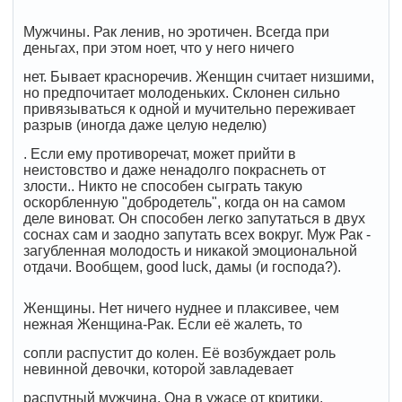
Мужчины. Рак ленив, но эротичен. Всегда при
деньгах, при этом ноет, что у него ничего
нет. Бывает красноречив. Женщин считает низшими,
но предпочитает молоденьких. Склонен сильно
привязываться к одной и мучительно переживает
разрыв (иногда даже целую неделю)
. Если ему противоречат, может прийти в
неистовство и даже ненадолго покраснеть от
злости.. Никто не способен сыграть такую
оскорбленную "добродетель", когда он на самом
деле виноват. Он способен легко запутаться в двух
соснах сам и заодно запутать всех вокруг. Муж Рак -
загубленная молодость и никакой эмоциональной
отдачи. Вообщем, good luck, дамы (и господа?).
Женщины. Нет ничего нуднее и плаксивее, чем
нежная Женщина-Рак. Если её жалеть, то
сопли распустит до колен. Её возбуждает роль
невинной девочки, которой завладевает
распутный мужчина. Она в ужасе от критики,