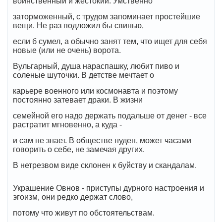
воинственный и жестокий. Умственно
заторможенный, с трудом запоминает простейшие
вещи. Не раз подложил бы свинью,
если б сумел, а обычно занят тем, что ищет для себя
новые (или не очень) ворота.
Вульгарный, душа нараспашку, любит пиво и
соленые шуточки. В детстве мечтает о
карьере военного или космонавта и поэтому
постоянно затевает драки. В жизни
семейной его надо держать подальше от денег - все
растратит мгновенно, а куда -
и сам не знает. В обществе нуден, может часами
говорить о себе, не замечая других.
В нетрезвом виде склонен к буйству и скандалам.
Украшение Овнов - приступы дурного настроения и
эгоизм, они редко держат слово,
потому что живут по обстоятельствам.