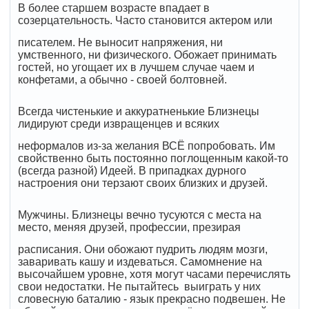
В более старшем возрасте впадает в
созерцательность. Часто становится актером или
писателем. Не выносит напряжения, ни
умственного, ни физического. Обожает принимать
гостей, но угощает их в лучшем случае чаем и
конфетами, а обычно - своей болтовней.
Всегда чистенькие и аккуратненькие Близнецы
лидируют среди извращенцев и всяких
неформалов из-за желания ВСЁ попробовать. Им
свойственно быть постоянно поглощенным какой-то
(всегда разной) Идеей. В припадках дурного
настроения они терзают своих близких и друзей.
Мужчины. Близнецы вечно тусуются с места на
место, меняя друзей, профессии, презирая
расписания. Они обожают пудрить людям мозги,
заваривать кашу и издеваться. Самомнение на
высочайшем уровне, хотя могут часами перечислять
свои недостатки. Не пытайтесь выиграть у них
словесную баталию - язык прекрасно подвешен. Не