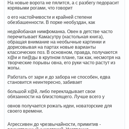
На новые ворота не пялится, а с разбегу педорасит
корявыми рогами, что говорит
о его настойчивости и крайней степени
обезбашенности. В порке необуздан, как
недойобаная нимфоманка. Овен в детстве часто
перечитывает Камасутру (настольная книга),
обращая внимание на необычные картинки и
дорисовывая на партах новые варианты
классических поз. В основном, правда, получаются
х@и и пи@ды в крупном плане, так как, несмотря на
творческие порывы овна, его руки часто растут из
жопы.
Работать от зари и до забора не способен, едва
становится неинтересно, забивает
большой х@й, либо перекладывает свои
обязанности на близстоящего. Лучше всего у
овнов получается рожать идеи, новаторские для
своего времени.
Агрессивен до чрезвычайности, примитив -