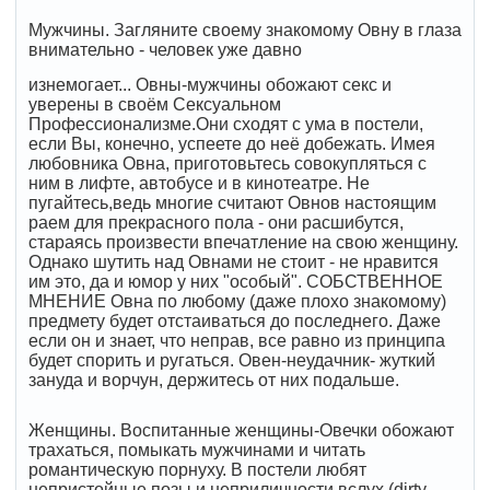
Мужчины. Загляните своему знакомому Овну в глаза
внимательно - человек уже давно
изнемогает... Овны-мужчины обожают секс и
уверены в своём Сексуальном
Профессионализме.Они сходят с ума в постели,
если Вы, конечно, успеете до неё добежать. Имея
любовника Овна, приготовьтесь совокупляться с
ним в лифте, автобусе и в кинотеатре. Не
пугайтесь,ведь многие считают Овнов настоящим
раем для прекрасного пола - они расшибутся,
стараясь произвести впечатление на свою женщину.
Однако шутить над Овнами не стоит - не нравится
им это, да и юмор у них "особый". СОБСТВЕННОЕ
МНЕНИЕ Овна по любому (даже плохо знакомому)
предмету будет отстаиваться до последнего. Даже
если он и знает, что неправ, все равно из принципа
будет спорить и ругаться. Овен-неудачник- жуткий
зануда и ворчун, держитесь от них подальше.
Женщины. Воспитанные женщины-Овечки обожают
трахаться, помыкать мужчинами и читать
романтическую порнуху. В постели любят
непристойные позы и неприличности вслух (dirty