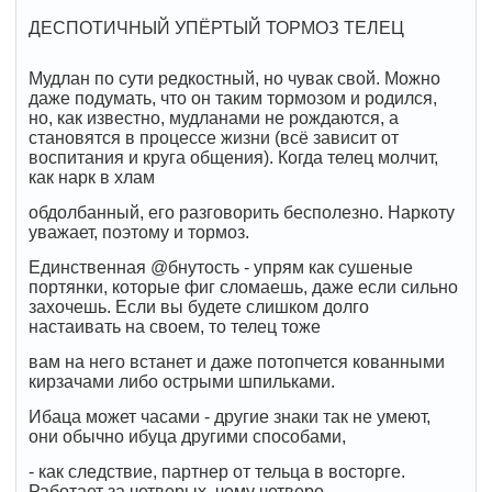
ДЕСПОТИЧНЫЙ УПЁРТЫЙ ТОРМОЗ ТЕЛЕЦ
Мудлан по сути редкостный, но чувак свой. Можно
даже подумать, что он таким тормозом и родился,
но, как известно, мудланами не рождаются, а
становятся в процессе жизни (всё зависит от
воспитания и круга общения). Когда телец молчит,
как нарк в хлам
обдолбанный, его разговорить бесполезно. Наркоту
уважает, поэтому и тормоз.
Единственная @бнутость - упрям как сушеные
портянки, которые фиг сломаешь, даже если сильно
захочешь. Если вы будете слишком долго
настаивать на своем, то телец тоже
вам на него встанет и даже потопчется кованными
кирзачами либо острыми шпильками.
Ибаца может часами - другие знаки так не умеют,
они обычно ибуца другими способами,
- как следствие, партнер от тельца в восторге.
Работает за четверых, чему четверо