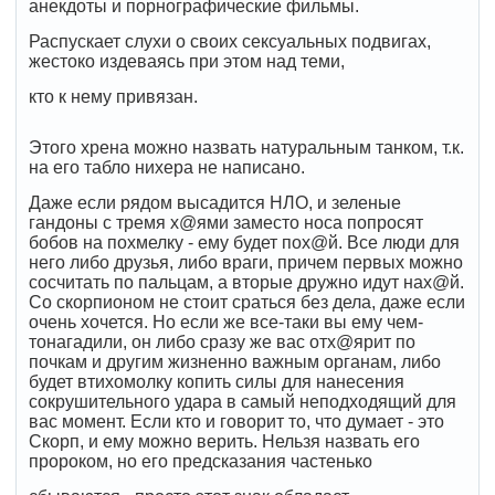
анекдоты и порнографические фильмы.
Распускает слухи о своих сексуальных подвигах,
жестоко издеваясь при этом над теми,
кто к нему привязан.
Этого хрена можно назвать натуральным танком, т.к.
на его табло нихера не написано.
Даже если рядом высадится НЛО, и зеленые
гандоны с тремя х@ями заместо носа попросят
бобов на похмелку - ему будет пох@й. Все люди для
него либо друзья, либо враги, причем первых можно
сосчитать по пальцам, а вторые дружно идут нах@й.
Со скорпионом не стоит сраться без дела, даже если
очень хочется. Но если же все-таки вы ему чем-
тонагадили, он либо сразу же вас отх@ярит по
почкам и другим жизненно важным органам, либо
будет втихомолку копить силы для нанесения
сокрушительного удара в самый неподходящий для
вас момент. Если кто и говорит то, что думает - это
Скорп, и ему можно верить. Нельзя назвать его
пророком, но его предсказания частенько