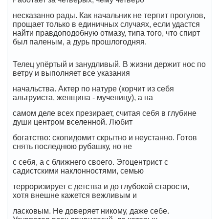
несказанно рады. Как начальник не терпит прогулов,
прощает только в единичных случаях, если удастся
найти правдоподобную отмазу, типа того, что спирт
был паленым, а дурь прошлогодняя.
Телец упёртый и занудливый. В жизни держит нос по
ветру и выполняет все указания
начальства. Актер по натуре (корчит из себя
альтруиста, женщина - мученицу), а на
самом деле всех презирает, считая себя в глубине
души центром вселенной. Любит
богатство: скопидомит скрытно и неустанно. Готов
снять последнюю рубашку, но не
с себя, а с ближнего своего. Эгоцентрист с
садистскими наклонностями, семью
терроризирует с детства и до глубокой старости,
хотя внешне кажется вежливым и
ласковым. Не доверяет никому, даже себе.