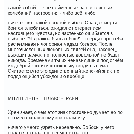
самой собой. Её не поймешь из-за постоянных
колебаний настроения - либо всё, либо
ничего - вот такой простой выбор. Она до смерти
боится влюбиться, ожидая с нетерпением
настоящего чувства, но частенько ошибается в
выборе. "Я должна быть собою!" - твердит про себя
расчетливая и чопорная мадам Козерог. После
многочисленных любовных связей она, наконец,
выходит замуж, но полностью довольной не будет
никогда. Временами ты их ненавидишь и под огнём
их доброй критики потихоньку сходишь с ума.
Считается,что это единственный женский знак, не
поддающийся убеждению вообще.
МНИТЕЛЬНЫЕ ПЛАКСЫ РАКИ
Хрен знает, о чем этот знак постоянно думает, но по
его меланхоличному хохотальнику
ничего умного узреть нереально. Бобосы у него
водятся всегда, но, несмотря на это,