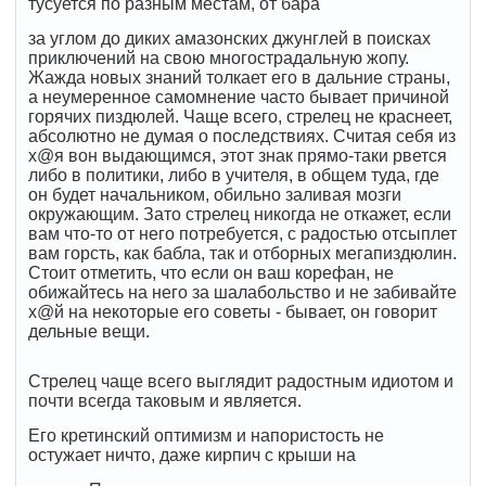
тусуется по разным местам, от бара
за углом до диких амазонских джунглей в поисках
приключений на свою многострадальную жопу.
Жажда новых знаний толкает его в дальние страны,
а неумеренное самомнение часто бывает причиной
горячих пиздюлей. Чаще всего, стрелец не краснеет,
абсолютно не думая о последствиях. Считая себя из
х@я вон выдающимся, этот знак прямо-таки рвется
либо в политики, либо в учителя, в общем туда, где
он будет начальником, обильно заливая мозги
окружающим. Зато стрелец никогда не откажет, если
вам что-то от него потребуется, с радостью отсыплет
вам горсть, как бабла, так и отборных мегапиздюлин.
Стоит отметить, что если он ваш корефан, не
обижайтесь на него за шалабольство и не забивайте
х@й на некоторые его советы - бывает, он говорит
дельные вещи.
Стрелец чаще всего выглядит радостным идиотом и
почти всегда таковым и является.
Его кретинский оптимизм и напористость не
остужает ничто, даже кирпич с крыши на