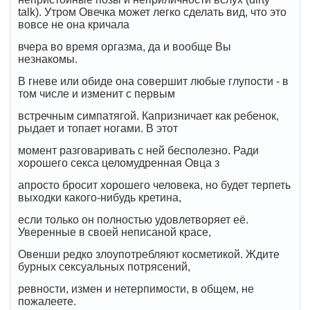
talk). Утром Овечка может легко сделать вид, что это
вовсе не она кричала
вчера во время оргазма, да и вообще Вы
незнакомы.
В гневе или обиде она совершит любые глупости - в
том числе и изменит с первым
встречным симпатягой. Капризничает как ребенок,
рыдает и топает ногами. В этот
момент разговаривать с ней бесполезно. Ради
хорошего секса целомудренная Овца з
апросто бросит хорошего человека, но будет терпеть
выходки какого-нибудь кретина,
если только он полностью удовлетворяет её.
Уверенные в своей неписаной красе,
Овенши редко злоупотребляют косметикой. Ждите
бурных сексуальных потрясений,
ревности, измен и нетерпимости, в общем, не
пожалеете.