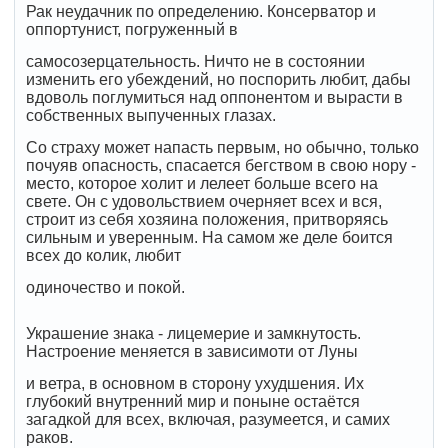
Рак неудачник по определению. Консерватор и
оппортунист, погруженный в
самосозерцательность. Ничто не в состоянии
изменить его убеждений, но поспорить любит, дабы
вдоволь поглумиться над оппонентом и вырасти в
собственных выпученных глазах.
Со страху может напасть первым, но обычно, только
почуяв опасность, спасается бегством в свою нору -
место, которое холит и лелеет больше всего на
свете. Он с удовольствием очерняет всех и вся,
строит из себя хозяина положения, притворяясь
сильным и уверенным. На самом же деле боится
всех до колик, любит
одиночество и покой.
Украшение знака - лицемерие и замкнутость.
Настроение меняется в зависимоти от Луны
и ветра, в основном в сторону ухудшения. Их
глубокий внутренний мир и поныне остаётся
загадкой для всех, включая, разумеется, и самих
раков.