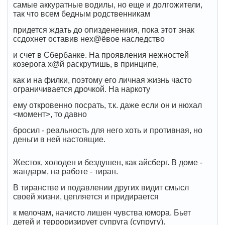
самые аккуратные водилы, но еще и долгожители,
так что всем бедным родственникам
придется ждать до опизденениия, пока этот знак
ссдохнет оставив нех@ёвое наследство
и счет в Сбербанке. На проявления нежностей
козерога х@й раскрутишь, в принципе,
как и на филки, поэтому его личная жизнь часто
ограничивается дрочкой. На наркоту
ему откровенно посрать, т.к. даже если он и нюхал
<момент>, то давно
бросил - реальность для него хоть и противная, но
деньги в ней настоящие.
Жесток, холоден и бездушен, как айсберг. В доме -
жандарм, на работе - тиран.
В тиранстве и подавлении других видит смысл
своей жизни, цепляется и придирается
к мелочам, начисто лишен чувства юмора. Бьет
детей и терроризирует супруга (супругу).