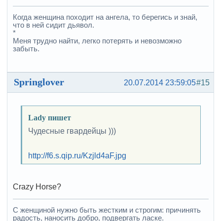
Когда женщина походит на ангела, то берегись и знай,
что в ней сидит дьявол.
*
Меня трудно найти, легко потерять и невозможно
забыть.
Springlover
20.07.2014 23:59:05
#15
Lady пишет
Чудесные гвардейцы )))
http://f6.s.qip.ru/Kzjld4aF.jpg
Crazy Horse?
С женщиной нужно быть жестким и строгим: причинять
радость, наносить добро, подвергать ласке.