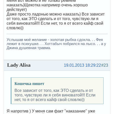
Меня вот можно и не только ремнем
наказать)Щекотка например очень хорошо
действует)
Даже просто ладонью можно наказать) Все зависит
от того, как ЭТО сделать и от того, чувствую ли я
себя виноватой!!! Если нет, то я от всего кайф свой
словлю))
Услышав моё желание - золотая рыбка сдохла. . . Фея
лежит в психушке. . . Хоттабыч побрился на лысо. . . а у
Джина душевная травма.
Lady Alisa
19.01.2013 18:29:22
#23
Кошечка пишет
Все зависит от того, как ЭТО сделать и от
того, чувствую ли я себя виноватой!!! Если
нет, то я от всего кайф свой словлю))
Я напротив ) У меня сам факт "наказание" уже