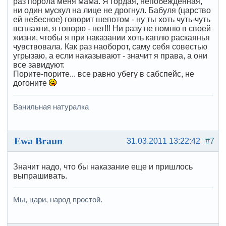
раз порола меня мама. Я гордая, непобежденная,
ни один мускул на лице не дрогнул. Бабуля (царство
ей небесное) говорит шепотом - ну ты хоть чуть-чуть
всплакни, я говорю - нет!!! Ни разу не помню в своей
жизни, чтобы я при наказании хоть каплю раскаянья
чувствовала. Как раз наоборот, саму себя совестью
угрызаю, а если наказывают - значит я права, а они
все завидуют.
Порите-порите... все равно убегу в сабспейс, не
догоните
Ванильная натуралка
Ewa Braun
31.03.2011 13:22:42
#7
Значит надо, что бы наказание еще и пришлось
выпрашивать.
Мы, цари, народ простой.