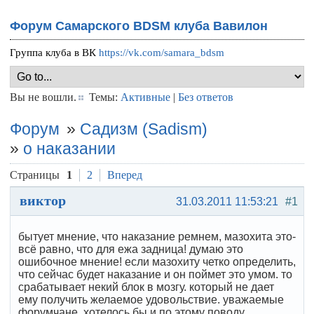
Форум Самарского BDSM клуба Вавилон
Группа клуба в ВК
https://vk.com/samara_bdsm
Вы не вошли.
Темы:
Активные
|
Без ответов
Форум
»
Садизм (Sadism)
»
о наказании
Страницы
1
2
Вперед
виктор
31.03.2011 11:53:21
#1
бытует мнение, что наказание ремнем, мазохита это-
всё равно, что для ежа задница! думаю это
ошибочное мнение! если мазохиту четко определить,
что сейчас будет наказание и он поймет это умом. то
срабатывает некий блок в мозгу. который не дает
ему получить желаемое удовольствие. уважаемые
форумчане, хотелось бы и по этому поводу