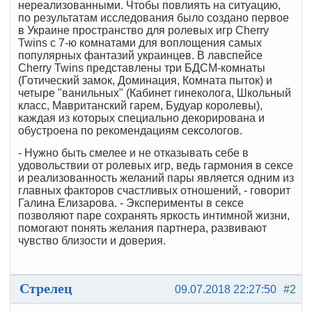
нереализованными. Чтобы повлиять на ситуацию,
по результатам исследования было создано первое
в Украине пространство для ролевых игр Сherry
Twins с 7-ю комнатами для воплощения самых
популярных фантазий украинцев. В лавспейсе
Cherry Twins представлены три БДСМ-комнаты
(Готический замок, Доминация, Комната пыток) и
четыре "ванильных" (Кабинет гинеколога, Школьный
класс, Мавританский гарем, Будуар королевы),
каждая из которых специально декорирована и
обустроена по рекомендациям сексологов.
- Нужно быть смелее и не отказывать себе в
удовольствии от ролевых игр, ведь гармония в сексе
и реализованность желаний пары является одним из
главных факторов счастливых отношений, - говорит
Галина Елизарова. - Эксперименты в сексе
позволяют паре сохранять яркость интимной жизни,
помогают понять желания партнера, развивают
чувство близости и доверия.
Стрелец
09.07.2018 22:27:50
#2