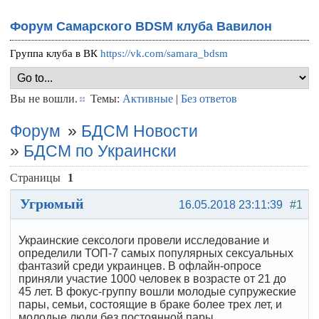
Форум Самарского BDSM клуба Вавилон
Группа клуба в ВК
https://vk.com/samara_bdsm
Вы не вошли.
Темы:
Активные
|
Без ответов
Форум
»
БДСМ Новости
»
БДСМ по Украински
Страницы
1
Угрюмый
16.05.2018 23:11:39
#1
Украинские сексологи провели исследование и
определили ТОП-7 самых популярных сексуальных
фантазий среди украинцев. В офлайн-опросе
приняли участие 1000 человек в возрасте от 21 до
45 лет. В фокус-группу вошли молодые супружеские
пары, семьи, состоящие в браке более трех лет, и
молодые люди без постоянной пары.