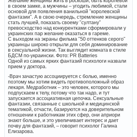
Желание женщины жить в роскоши, быть королевой
в своем замке, а мужчины – угодить любимой, стали
основой для появления ванильной "королевской
фантазии". А в свою очередь, стремление женщины
стать лучшей, показать своему "султану"
превосходство над конкурентками сформировали у
украинских пар желание оказаться в гареме.
С выходом на экраны фильма "50 оттенков серого"
украинцы широко открыли для себя доминирование
в сексуальной жизни. Так выглядит комната в стиле
БДСМ по-украински. Фото: PR Batteries
Одной из самых ярких фантазий психологи назвали
прием у доктора.
-Врач зачастую ассоциируется с болью, именно
поэтому мы хотим видеть противоположный образ
лекаря. Медработник – это человек, которого мы
подпускаем к телу, потому что так надо, и тут
запускается ассоциативная цепочка. Сексуальные
фантазии, связанные с школьной и медицинской
тематикой, отчасти, базируются на доверительном
отношении к работникам этих сфер, они априори
знают больше, и это увеличивает интерес и дает
почву для фантазий, – говорит психолог Галина
Елизарова.