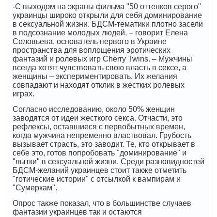
-С выходом на экраны фильма "50 оттенков серого"
украинцы широко открыли для себя доминирование
в сексуальной жизни. БДСМ-тематики плотно засели
в подсознание молодых людей, – говорит Елена
Соловьева, основатель первого в Украине
пространства для воплощения эротических
фантазий и ролевых игр Сherry Twins. – Мужчины
всегда хотят чувствовать свою власть в сексе, а
женщины – экспериментировать. Их желания
совпадают и находят отклик в жестких ролевых
играх.
Согласно исследованию, около 50% женщин
заводятся от идеи жесткого секса. Отчасти, это
рефлексы, оставшиеся с первобытных времен,
когда мужчина непременно властвовал. Грубость
вызывает страсть, это заводит. Те, кто открывает в
себе это, готов попробовать "доминирование" и
"пытки" в сексуальной жизни. Среди разновидностей
БДСМ-желаний украинцев стоит также отметить
"готические истории" с отсылкой к вампирам и
"Сумеркам".
Опрос также показал, что в большинстве случаев
фантазии украинцев так и остаются