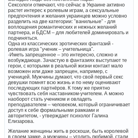
Сексологи отмечают, что сейчас в Украине активно
растет интерес к ролевым играм, а сексуальные
предпочтения и желания украинцев можно условно
разделить на две категории: "ванильные" - для
воплощения романтических и нежных желаний
партнера, и БДСМ – для любителей доминировать и
подчиняться.
Одна из классических эротических фантазий -
ролевая игра "ученик – учительница".
-Иметь запрещенное – это интересно, сложно и
возбуждающе. Зачастую в фантазиях выступают те
герои, с которыми в реальной жизни контакт мало
возможен или даже запрещен, например, с
ученицей. Мужчины думают, что свой первый секс
девушки помнят всю жизнь и по нему оценивают
последующих партнёров. К тому же приятно
чувствовать себя наставником-учителем. А можно
наоборот стать учеником и овладеть
преподавателем – человеком, который ограничивает
доступ к себе формальными рамками и
авторитетом, - утверждает психолог Галина
Елизарова.
Желание женщины жить в роскоши, быть королевой
в своем замке, а мужчины – угодить любимой, стали