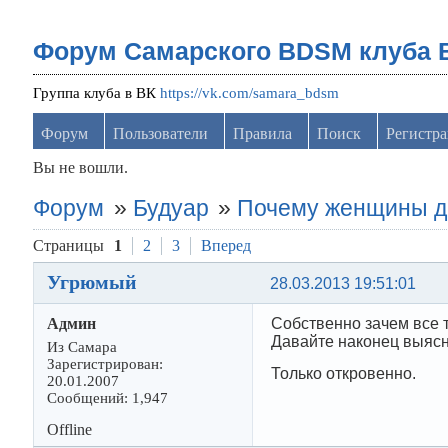
Форум Самарского BDSM клуба 
Группа клуба в ВК
https://vk.com/samara_bdsm
Форум
Пользователи
Правила
Поиск
Регистр
Вы не вошли.
Форум
»
Будуар
»
Почему женщины д
Страницы
1
2
3
Вперед
Угрюмый
28.03.2013 19:51:01
Админ
Собственно зачем все 
Давайте наконец выясн
Из Самара
Зарегистрирован:
Только откровенно.
20.01.2007
Сообщений: 1,947
Offline