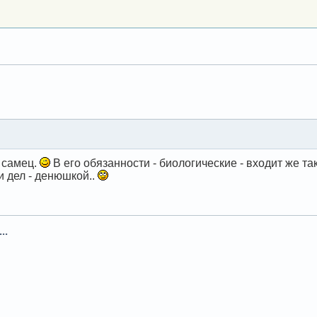
.
й самец.
В его обязанности - биологические - входит же та
 дел - денюшкой..
..