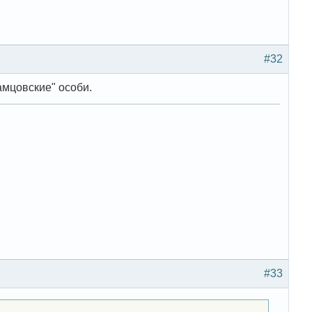
#32
амцовские" особи.
#33