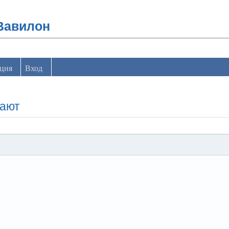
Вавилон
ация
Вход
ают