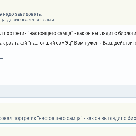
не надо завидовать.
мца дорисовали вы сами.
 портретик "настоящего самца" - как он выглядит с биолог
как раз такой "настоящий самЭц" Вам нужен - Вам, действит
..
овал портретик "настоящего самца" - как он выглядит с
би