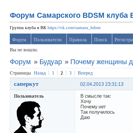
Форум Самарского BDSM клуба 
Группа клуба в ВК
https://vk.com/samara_bdsm
Форум
Пользователи
Правила
Поиск
Регистр
Вы не вошли.
Форум
»
Будуар
»
Почему женщины д
Страницы
Назад
1
2
3
Вперед
саперкут
02.04.2013 23:31:13
Пользователь
В смысле так:
Хочу
Почему нет
Так получилось
Даю