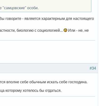
е "самцовские" особи.
 Вы говорите - является характерным для настоящего
астности, биологию с социологией...
Или - не, не
#34
ется вполне себе обычным искать себе господина.
ца которому хотелось бы отдаться.