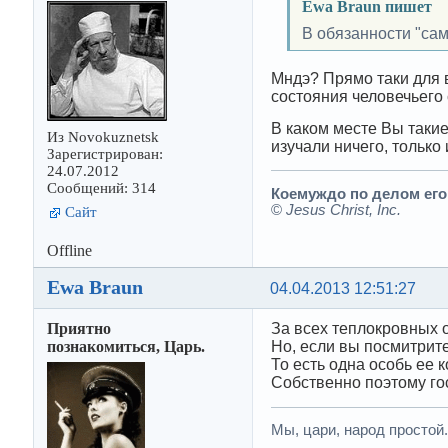
Ewa Braun пишет
В обязанности "сам
Мндэ? Прямо таки для в
состояния человечьего
В каком месте Вы такие
Из Novokuznetsk
изучали ничего, только
Зарегистрирован:
24.07.2012
Сообщений: 314
Коемуждо по делом его.
©
Jesus Christ, Inc.
Сайт
Offline
Ewa Braun
04.04.2013 12:51:27
Приятно
За всех теплокровных о
познакомиться, Царь.
Но, если вы посмитрите
То есть одна особь ее к
Собственно поэтому гос
Мы, цари, народ простой