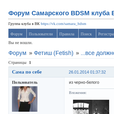
Форум Самарского BDSM клуба 
Группа клуба в ВК
https://vk.com/samara_bdsm
Форум
Пользователи
Правила
Поиск
Регистр
Вы не вошли.
Форум
»
Фетиш (Fetish)
»
...все должн
Страницы
1
Сама по себе
26.01.2014 01:37:32
Пользователь
из черно-белого
Вложения: