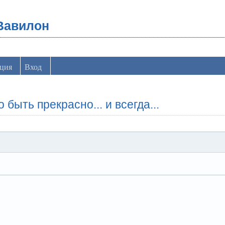
Вавилон
ация
Вход
о быть прекрасно... и всегда...