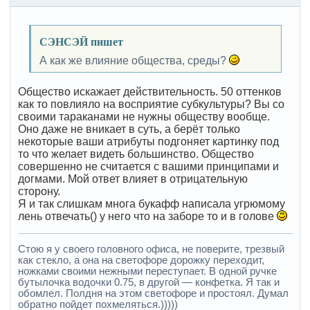
СЭНСЭЙ пишет
А как же влияние общества, среды?
Общество искажает действительность. 50 оттенков
как то повлияло на восприятие субкультуры? Вы со
своими тараканами не нужны обществу вообще.
Оно даже не вникает в суть, а берёт только
некоторые ваши атрибуты подгоняет картинку под
то что желает видеть большинство. Общество
совершенно не считается с вашими принципами и
догмами. Мой ответ влияет в отрицательную
сторону.
Я и так слишкам многа букафф написала угрюмому
лень отвечать() у него что на заборе то и в голове
Стою я у своего головного офиса, не поверите, трезвый
как стекло, а она на светофоре дорожку переходит,
ножками своими нежными переступает. В одной ручке
бутылочка водочки 0.75, в другой — конфетка. Я так и
обомлел. Полдня на этом светофоре и простоял. Думал
обратно пойдет похмеляться.)))))