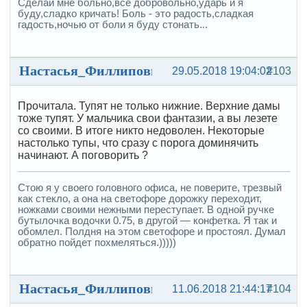
Сделай мне больно,все добровольно,ударь и я
буду,сладко кричать! Боль - это радость,сладкая
гадость,ночью от боли я буду стонать...
Настасья_Филлиповна
29.05.2018 19:04:02
#103
Прочитала. Тупят не только нижние. Верхние дамы
тоже тупят. У мальчика свои фантазии, а вы лезете
со своими. В итоге никто недоволен. Некоторые
настолько тупы, что сразу с порога доминячить
начинают. А поговорить ?
Стою я у своего головного офиса, не поверите, трезвый
как стекло, а она на светофоре дорожку переходит,
ножками своими нежными переступает. В одной ручке
бутылочка водочки 0.75, в другой — конфетка. Я так и
обомлел. Полдня на этом светофоре и простоял. Думал
обратно пойдет похмеляться.)))))
Настасья_Филлиповна
11.06.2018 21:44:17
#104