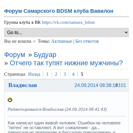
Форум Самарского BDSM клуба Вавилон
Группа клуба в ВК
https://vk.com/samara_bdsm
Вы не вошли.
Темы:
Активные
|
Без ответов
Форум
»
Будуар
»
Отчего так тупят нижние мужчины?
Страницы
Назад
1
2
3
4
5
Владислав
24.09.2014 08:38:16
#101
Редактировался Владислав (24.09.2014 08:41:43)
Как написал один живой человек: Ошибки на человеке
"пятен" не оставляют. А вот сожаления - да...
равносильно признанию в бессилии преодолевать и