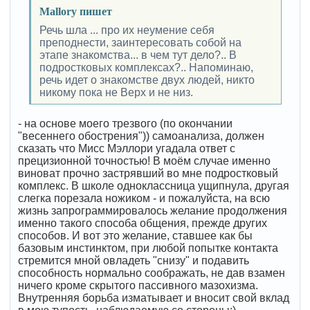
Mallory пишет
Речь шла ... про их неумение себя
преподнести, заинтересовать собой на
этапе знакомства... в чем тут дело?.. В
подростковых комплексах?.. Напоминаю,
речь идет о знакомстве двух людей, никто
никому пока не Верх и не низ.
- на основе моего трезвого (по окончании
"весеннего обострения")) самоанализа, должен
сказать что Мисс Мэллори угадала ответ с
прецизионной точностью! В моём случае именно
виноват прочно застрявший во мне подростковый
комплекс. В школе одноклассница ущипнула, другая
слегка порезала ножиком - и пожалуйста, на всю
жизнь запрограммировалось желание продолжения
именно такого способа общения, прежде других
способов. И вот это желание, ставшее как бы
базовым инстинктом, при любой попытке контакта
стремится мной овладеть "снизу" и подавить
способность нормально соображать, не дав взамен
ничего кроме скрытого пассивного мазохизма.
Внутренняя борьба изматывает и вносит свой вклад