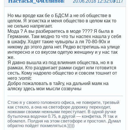
Настасья_Филлиповна
20.06.2018 12:32:03
#117
Но мы вроде как бе о БДСМ а не об обществе в
целом. Я эгоистка и меня общество в целом как то
не сильно напрягает.
Мода ? А вы разбираетесь в моде ???? Я была в
Германии. Там модно то что ты наспех нашла у себя
в шкафу. Ходят такие чувырлы а ля 70-80-90х и
никому до этого дела нет. Редко встретишь на улице
интересно и со вкусом одетую женщину и у нас так
же.
Я давно вышла из под влияния общества, но я в
рамках. Кто раздвигает рамки сидит или готовится
сесть. Кому надоело общество и совсем тошнит от
него :vomit:
Добро пожаловать в тайгу, на дальний маяк на
аляску здесь мои мысли созвучны
Стою я у своего головного офиса, не поверите, трезвый
как стекло, а она на светофоре дорожку переходит,
ножками своими нежными переступает. В одной ручке
бутылочка водочки 0.75, в другой — конфетка. Я так и
обомлел. Полдня на этом светофоре и простоял. Думал
обратно пойдет похмеляться.)))))