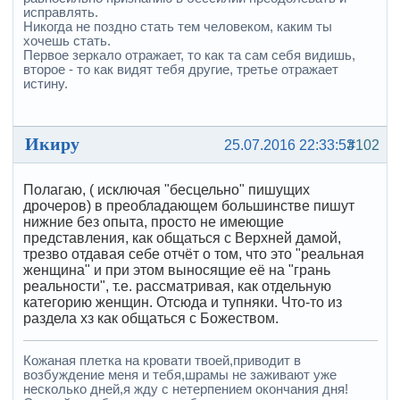
исправлять.
Никогда не поздно стать тем человеком, каким ты
хочешь стать.
Первое зеркало отражает, то как та сам себя видишь,
второе - то как видят тебя другие, третье отражает
истину.
Икиру
25.07.2016 22:33:53
#102
Полагаю, ( исключая "бесцельно" пишущих
дрочеров) в преобладающем большинстве пишут
нижние без опыта, просто не имеющие
представления, как общаться с Верхней дамой,
трезво отдавая себе отчёт о том, что это "реальная
женщина" и при этом выносящие её на "грань
реальности", т.е. рассматривая, как отдельную
категорию женщин. Отсюда и тупняки. Что-то из
раздела хз как общаться с Божеством.
Кожаная плетка на кровати твоей,приводит в
возбуждение меня и тебя,шрамы не заживают уже
несколько дней,я жду с нетерпением окончания дня!