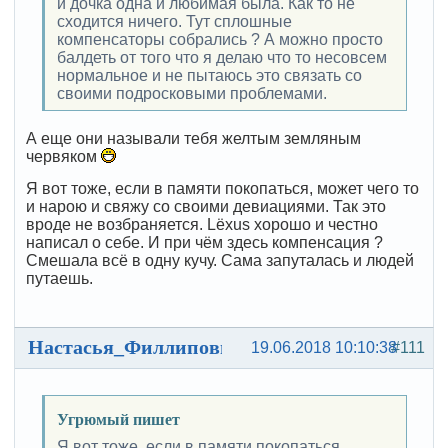
и дочка одна и любимая была. Как то не
сходится ничего. Тут сплошные
компенсаторы собрались ? А можно просто
балдеть от того что я делаю что то несовсем
нормальное и не пытаюсь это связать со
своими подросковыми проблемами.
А еще они называли тебя желтым земляным
червяком
Я вот тоже, если в памяти покопаться, может чего то
и нарою и свяжу со своими девиациями. Так это
вроде не возбраняется. Lёxus хорошо и честно
написал о себе. И при чём здесь компенсация ?
Смешала всё в одну кучу. Сама запуталась и людей
путаешь.
Настасья_Филлиповна
19.06.2018 10:10:38
#111
Угрюмый пишет
Я вот тоже, если в памяти покопаться,