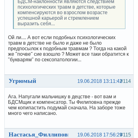
БДСМ-наклонности являются следствием
психологических травм в детстве, которые
компенсируются во взрослом возрасте
успешной карьерой и стремлением
выразить себя...
Ой ли.... А вот если подобных психологических
травм в детстве не было и даже не было
предпосылок к подобным травмам ? Тогда на какой
же "почве" сие взошло ? Может все таки обратится к
"букварям" по сексопатологии...
Угрюмый
19.06.2018 13:11:42
#114
Ага. Напугали мальчишку в децстве - вот вам и
БДСМщик и компенсатор. Ты Филиповна прежде
чем копипастить подумай сначала. На заборе тоже
много чего написано.
Настасья_Филлиповна
19.06.2018 17:56:29
#115