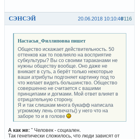
СЭНСЭЙ
20.06.2018 10:10:46
#116
Настасья_Филлиповна пишет
Общество искажает действительность. 50
оттенков как то повлияло на восприятие
субкультуры? Вы со своими тараканами не
нужны обществу вообще. Оно даже не
вникает в суть, а берёт только некоторые
ваши атрибуты подгоняет картинку под то
что желает видеть большинство. Общество
совершенно не считается с вашими
принципами и догмами. Мой ответ влияет в
отрицательную сторону.
Я и так слишкам многа букафф написала
угрюмому лень отвечать() у него что на
заборе то и в голове
А как же:
" Человек - социален.
Так генетически сложилось, что люди зависят от