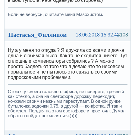
в мою тупость, наблюдаемую со стороны:)
Если не вернусь, считайте меня Мазохистом.
Настасья_Филлиповна
18.06.2018 15:32:42
#108
Ну а у меня то откуда ? Я дружила со всеми и дочка
одна и любимая была. Как то не сходится ничего. Тут
сплошные компенсаторы собрались ? А можно
просто балдеть от того что я делаю что то несовсем
нормальное и не пытаюсь это связать со своими
подросковыми проблемами.
Стою я у своего головного офиса, не поверите, трезвый
как стекло, а она на светофоре дорожку переходит,
ножками своими нежными переступает. В одной ручке
бутылочка водочки 0.75, в другой — конфетка. Я так и
обомлел. Полдня на этом светофоре и простоял. Думал
обратно пойдет похмеляться.)))))