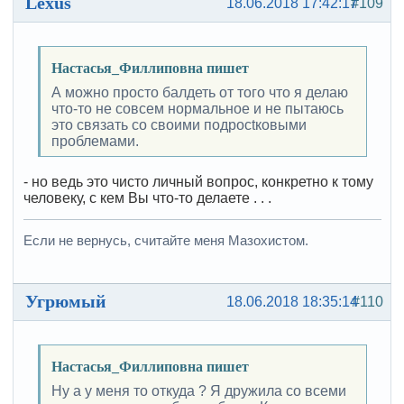
Lёxus
18.06.2018 17:42:17
#109
Настасья_Филлиповна пишет
А можно просто балдеть от того что я делаю
что-то не совсем нормальное и не пытаюсь
это связать со своими подросtковыми
проблемами.
- но ведь это чисто личный вопрос, конкретно к тому
человеку, с кем Вы что-то делаете . . .
Если не вернусь, считайте меня Мазохистом.
Угрюмый
18.06.2018 18:35:14
#110
Настасья_Филлиповна пишет
Ну а у меня то откуда ? Я дружила со всеми