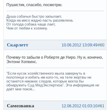
Пушистик, спасибо, посмотрю.
Душа собачья быстро запылает,
Когда на мясо жадно пасть раззявлена.
От голода собака чаще лает,
Чем от любви к хозяину.
Скарлетт
10.06.2012 13:09:49
#60
Почему-то забыли о Роберте де Ниро. Ну и, конечно,
Энтони Хопкинс.
"Если кусок хозяйственного мыла завернуть в
полотенце и избить им кого-то, на теле жертвы не
останется никаких следов, которые могла бы
обнаружить Суд МедЭкспертиза". Эта информация не
даёт мне покоя...
Самозванка
12.06.2012 01:03:10
#61