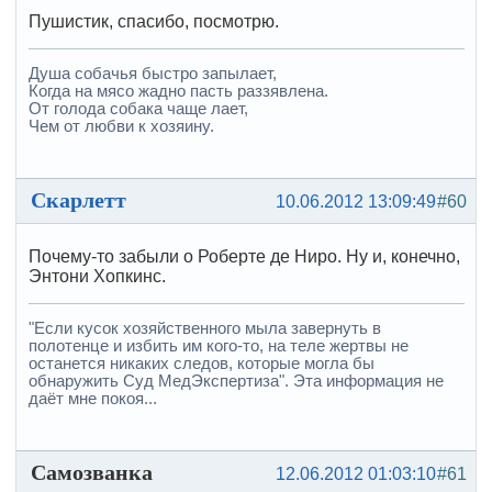
Пушистик, спасибо, посмотрю.
Душа собачья быстро запылает,
Когда на мясо жадно пасть раззявлена.
От голода собака чаще лает,
Чем от любви к хозяину.
Скарлетт
10.06.2012 13:09:49
#60
Почему-то забыли о Роберте де Ниро. Ну и, конечно,
Энтони Хопкинс.
"Если кусок хозяйственного мыла завернуть в
полотенце и избить им кого-то, на теле жертвы не
останется никаких следов, которые могла бы
обнаружить Суд МедЭкспертиза". Эта информация не
даёт мне покоя...
Самозванка
12.06.2012 01:03:10
#61