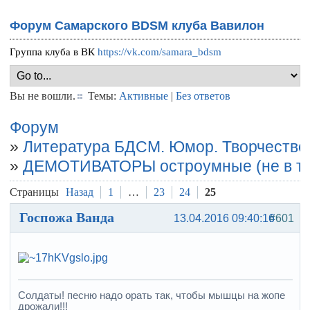
Форум Самарского BDSM клуба Вавилон
Группа клуба в ВК
https://vk.com/samara_bdsm
Вы не вошли.
Темы:
Активные
|
Без ответов
Форум
»
Литература БДСМ. Юмор. Творчество
»
ДЕМОТИВАТОРЫ остроумные (не в те
Страницы
Назад
1
…
23
24
25
Госпожа Ванда
13.04.2016 09:40:16
#601
Солдаты! песню надо орать так, чтобы мышцы на жопе
дрожали!!!