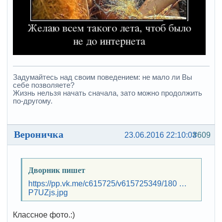
Задумайтесь над своим поведением: не мало ли Вы
себе позволяете?
Жизнь нельзя начать сначала, зато можно продолжить
по-другому.
Вероничка
23.06.2016 22:10:03
#609
Дворник пишет
https://pp.vk.me/c615725/v615725349/180 …
P7UZjs.jpg
Классное фото.:)