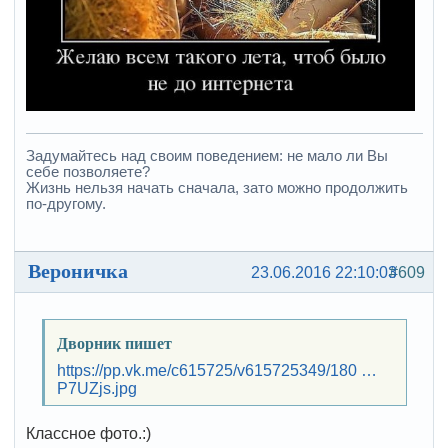
Задумайтесь над своим поведением: не мало ли Вы
себе позволяете?
Жизнь нельзя начать сначала, зато можно продолжить
по-другому.
Вероничка
23.06.2016 22:10:03
#609
Дворник пишет
https://pp.vk.me/c615725/v615725349/180 …
P7UZjs.jpg
Классное фото.:)