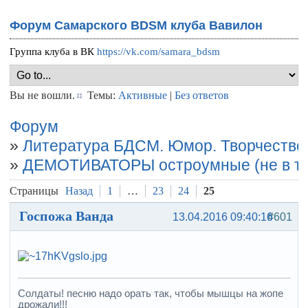
Форум Самарского BDSM клуба Вавилон
Группа клуба в ВК
https://vk.com/samara_bdsm
Вы не вошли.
Темы:
Активные
|
Без ответов
Форум
»
Литература БДСМ. Юмор. Творчество
»
ДЕМОТИВАТОРЫ остроумные (не в те
Страницы
Назад
1
…
23
24
25
Госпожа Ванда
13.04.2016 09:40:16
#601
Солдаты! песню надо орать так, чтобы мышцы на жопе
дрожали!!!