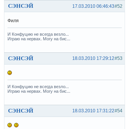
СЭНСЭЙ
17.03.2010 06:46:43
#52
Филя
И Конфуцию не всегда везло...
Играю на нервах. Могу на бис...
СЭНСЭЙ
18.03.2010 17:29:12
#53
И Конфуцию не всегда везло...
Играю на нервах. Могу на бис...
СЭНСЭЙ
18.03.2010 17:31:22
#54