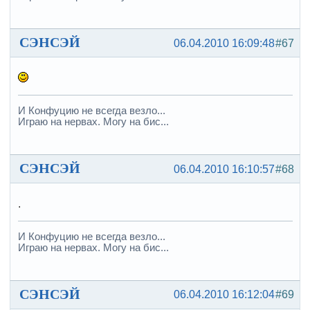
СЭНСЭЙ
06.04.2010 16:09:48
#67
И Конфуцию не всегда везло...
Играю на нервах. Могу на бис...
СЭНСЭЙ
06.04.2010 16:10:57
#68
.
И Конфуцию не всегда везло...
Играю на нервах. Могу на бис...
СЭНСЭЙ
06.04.2010 16:12:04
#69