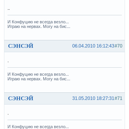
..
И Конфуцию не всегда везло...
Играю на нервах. Могу на бис...
СЭНСЭЙ
06.04.2010 16:12:43
#70
.
И Конфуцию не всегда везло...
Играю на нервах. Могу на бис...
СЭНСЭЙ
31.05.2010 18:27:31
#71
.
И Конфуцию не всегда везло...