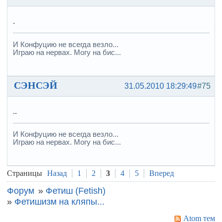
.
И Конфуцию не всегда везло...
Играю на нервах. Могу на бис...
СЭНСЭЙ
31.05.2010 18:29:49
#75
..
И Конфуцию не всегда везло...
Играю на нервах. Могу на бис...
Страницы
Назад
1
2
3
4
5
Вперед
Форум
»
Фетиш (Fetish)
»
Фетишизм на кляпы...
Atom тем