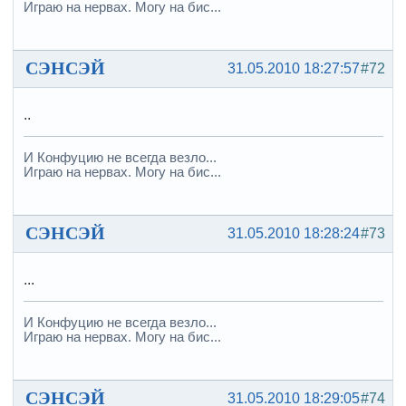
Играю на нервах. Могу на бис...
СЭНСЭЙ
31.05.2010 18:27:57
#72
..
И Конфуцию не всегда везло...
Играю на нервах. Могу на бис...
СЭНСЭЙ
31.05.2010 18:28:24
#73
...
И Конфуцию не всегда везло...
Играю на нервах. Могу на бис...
СЭНСЭЙ
31.05.2010 18:29:05
#74