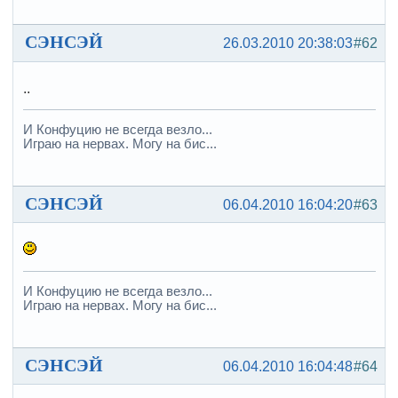
СЭНСЭЙ
26.03.2010 20:38:03
#62
..
И Конфуцию не всегда везло...
Играю на нервах. Могу на бис...
СЭНСЭЙ
06.04.2010 16:04:20
#63
И Конфуцию не всегда везло...
Играю на нервах. Могу на бис...
СЭНСЭЙ
06.04.2010 16:04:48
#64