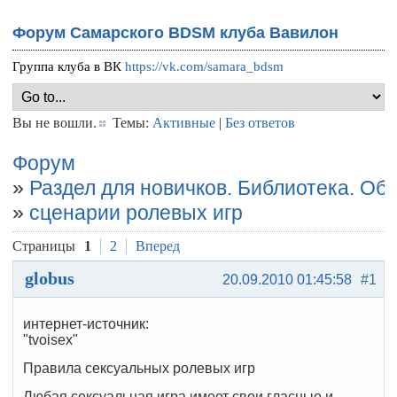
Форум Самарского BDSM клуба Вавилон
Группа клуба в ВК
https://vk.com/samara_bdsm
Вы не вошли.
Темы:
Активные
|
Без ответов
Форум
»
Раздел для новичков. Библиотека. О
»
сценарии ролевых игр
Страницы
1
2
Вперед
globus
20.09.2010 01:45:58
#1
интернет-источник:
"tvoisex"
Правила сексуальных ролевых игр
Любая сексуальная игра имеет свои гласные и