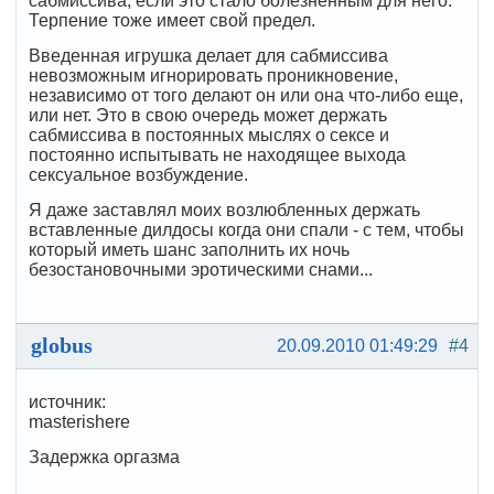
сабмиссива, если это стало болезненным для него.
Терпение тоже имеет свой предел.
Введенная игрушка делает для сабмиссива
невозможным игнорировать проникновение,
независимо от того делают он или она что-либо еще,
или нет. Это в свою очередь может держать
сабмиссива в постоянных мыслях о сексе и
постоянно испытывать не находящее выхода
сексуальное возбуждение.
Я даже заставлял моих возлюбленных держать
вставленные дилдосы когда они спали - с тем, чтобы
который иметь шанс заполнить их ночь
безостановочными эротическими снами...
globus
20.09.2010 01:49:29
#4
источник:
masterishere
Задержка оргазма