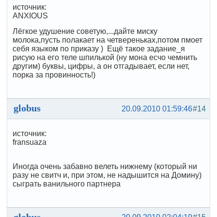
источник:
ANXIOUS
Лёгкое удушение советую,...дайте миску
молока,пусть полакает на четвереньках,потом пмоет
себя языком по приказу ) Ещё такое задание_я
рисую на его теле шпилькой (ну мона есчо чемнить
другим) буквы, цифры, а он отгадывает, если нет,
порка за провинность!)
globus
20.09.2010 01:59:46
#14
источник:
fransuaza
Иногда очень забавно велеть нижнему (который ни
разу не свитч и, при этом, не надышится на Домину)
сыграть ванильного партнера
globus