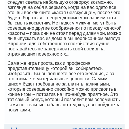
следует сделать небольшую оговорку: возможно,
взглянув на себя в зеркало, когда на вас одето все
это, вы воскликните «какая безвкусица!», после чего
будете бороться с непреодолимым желанием хотя
бы смыть косметику. Не надо: у мужчин могут быть
совершенно другие соображения по поводу женской
красоты – пока они не стоят перед дилеммой, можно
ли выпускать вас из дома в вышеописанном амплуа.
Впрочем, для собственного спокойствия лучше
постарайтесь не задерживать свой взгляд на
отражающих поверхностях...
Сама же игра проста, как и профессия,
представительницу которой вы собираетесь
изобразить. Вы выполняете все его желания, а за
это взимаете материальные ценности. Самым
шиком будет требование заплатить наличными,
которые совершенно спокойно можно присвоить в
конце игры – потратив на что-нибудь приятное. Это
тот самый бонус, который позволит вам вспоминать
сами постельные забавы потом, когда вы пойдете за
покупками.