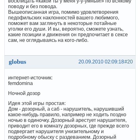
восклицать «какой ты у меня у-у-умный!» по всякому
поводу и без повода.
Вышеописанная игра, помимо удовлетворения
педофильских наклонностей вашего любимого,
поможет вам заглянуть в некоторые потайные
уголки его души. И вы, вероятно, сможете узнать,
какие позиции и движения он предпочитает в сексе
сам, не оглядываясь на кого-либо.
globus
20.09.2010 02:09:18
#20
интернет-источник:
femdomina
Ночной дозор
Идея этой игры простая:
Дом - дозорный, а саб - нарушитель, нарушивший
какое-нибудь правило, например не ходить поздно
ночью в одиночку. Дозорный арестует нарушителя,
приводит его в комнату дозорных, где прежде всего
подвергает нарушителя унизительному и
подробному обыску с раздеванием. Дозорный