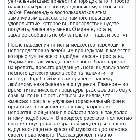
уникальный шанс привести в порядок, а то и просто
начисто выбрить своему подопечному волосы на
лобке. Рекомендую воспользоваться этим
заманчивым шансом: это намного повышает
удовольствие, которое вы впоследствии будете
получать, делая ему минет. О минете, кстати,
заранее сообщать не обязательно – надо, и все тут!
После наведения гигиены медсестра переходит к
непосредственно лечебным процедурам, в качестве
которых лучше всего подойдет массаж простаты...
Угу, именно так: укладываете своего благоверного
на кровать, просите раздвинуть ноги, выдавливаете
немного детского масла себе на пальчики – и
вперед. Подобный массаж принесет вашему
любимому незабываемые ощущения. Главное – во
время гигиенической процедуры рассказывать ему с
самым что ни на есть серьезным видом, что
«массаж простаты улучшает гормональный фон в
организме, повышает потенцию, разрешает
неприятные ощущения в области паха, и так далее,
и тому подобное...». В процессе рассказа, полностью
соответствуя роли развратной медсестры, начните
вдруг восхищаться красотой мужского достоинства
своего подопечного. Рассказ должен плавно