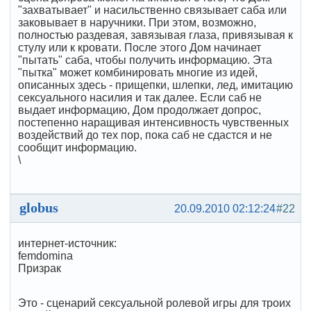
"захватывает" и насильственно связывает саба или
заковывает в наручники. При этом, возможно,
полностью раздевая, завязывая глаза, привязывая к
стулу или к кровати. После этого Дом начинает
"пытать" саба, чтобы получить информацию. Эта
"пытка" может комбинировать многие из идей,
описанных здесь - прищепки, шлепки, лед, имитацию
сексуального насилия и так далее. Если саб не
выдает информацию, Дом продолжает допрос,
постепенно наращивая интенсивность чувственных
воздействий до тех пор, пока саб не сдастся и не
сообщит информацию.
\
globus
20.09.2010 02:12:24
#22
интернет-источник:
femdomina
Призрак
Это - сценарий сексуальной ролевой игры для троих