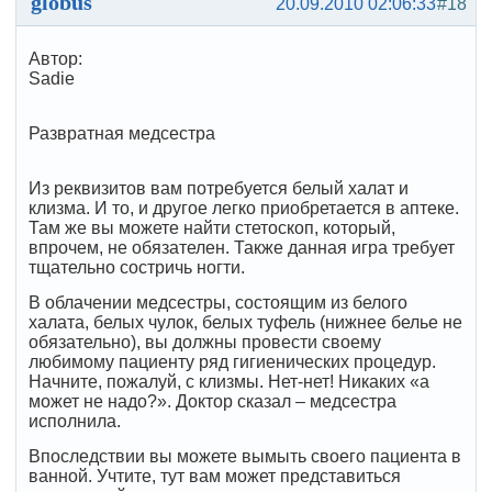
globus
20.09.2010 02:06:33
#18
Автор:
Sadie
Развратная медсестра
Из реквизитов вам потребуется белый халат и
клизма. И то, и другое легко приобретается в аптеке.
Там же вы можете найти стетоскоп, который,
впрочем, не обязателен. Также данная игра требует
тщательно состричь ногти.
В облачении медсестры, состоящим из белого
халата, белых чулок, белых туфель (нижнее белье не
обязательно), вы должны провести своему
любимому пациенту ряд гигиенических процедур.
Начните, пожалуй, с клизмы. Нет-нет! Никаких «а
может не надо?». Доктор сказал – медсестра
исполнила.
Впоследствии вы можете вымыть своего пациента в
ванной. Учтите, тут вам может представиться