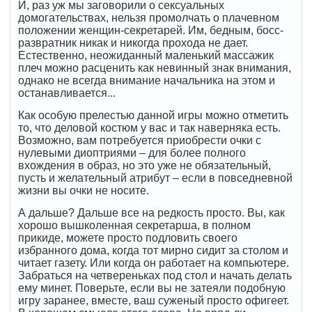
И, раз уж мы заговорили о сексуальных
домогательствах, нельзя промолчать о плачевном
положении женщин-секретарей. Им, бедным, босс-
развратник никак и никогда прохода не дает.
Естественно, неожиданный маленький массажик
плеч можно расценить как невинный знак внимания,
однако не всегда внимание начальника на этом и
останавливается...
Как особую прелестью данной игры можно отметить
то, что деловой костюм у вас и так наверняка есть.
Возможно, вам потребуется приобрести очки с
нулевыми диоптриями – для более полного
вхождения в образ, но это уже не обязательный,
пусть и желательный атрибут – если в повседневной
жизни вы очки не носите.
А дальше? Дальше все на редкость просто. Вы, как
хорошо вышколенная секретарша, в полном
прикиде, можете просто подловить своего
избранного дома, когда тот мирно сидит за столом и
читает газету. Или когда он работает на компьютере.
Забраться на четвереньках под стол и начать делать
ему минет. Поверьте, если вы не затеяли подобную
игру заранее, вместе, ваш суженый просто офигеет.