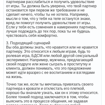
партнерам расслабиться и получить удовольствие
от игры. Ты должна быть уверена, что твой партнер
остановится при первом же требовании и не
сделает ничего, чтобы ты не хотела. Например,
мысли о том, что у тебя на теле останутся знаки,
вряд ли помогут получить удовольствие от игры.
Если у тебя есть сомнения в намерениях партнера,
лучше подождать до тех пор, пока ты не будешь
чувствовать себя комфортно.
3. Подходящий сценарий
Вы оба должны знать, что нравится или не нравится
партнеру. Это относится к любым играм, будь то
ролевая игра, БДСМ или любой другой сексуальный
эксперимент. Например, мужчина, предлагающий
своей подруге или жене сыграть в проститутку и
клиента, должен понимать, что это предложение
может идти вразрез с ее воспитанием и взглядами
на жизнь.
Точно так же, если ты мечтаешь привязать своего
партнера к кровати и отхлестать его плеткой,
хорошо бы вначале узнать, как он к этому относится.
Более тонкий подход заключается в том, чтобы
выяснить это в процессе общения, не задавая