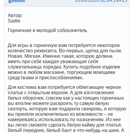
20.09.2010 02:04:19
#15
Автор:
Sadie
Горничная и молодой соблазнитель
Для игры в горничную вам потребуется некоторое
количество реквизита. Во-первых, щетка для пыли.
Новая. Мягкая. Именно такая, которую должна
иметь при себе каждая уважающая себя
служительница порядка. Купить подобное изделие
можно в любом магазине, торгующем моющими
средствами и приспособлениями.
Для костюма вам потребуется облегающее черное
платье с открытым верхом. А для изготовления
белых оборочек, совсем как у настоящих горничных
вы вполне можете раскроить ту самую белую
скатерть, которую вам подарила свекровь, и которую
вы приняли исключительно из вежливости – не
намереваясь использовать по назначению. Из нее
вы легко сможете сделать белую кайму для платья,
белый передник, белый бант и что-нибудь на шею. А