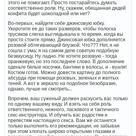
этого не помогают. Просто постарайтесь думать
соответственно роли. Ну, скажем, обещанная дядей
конфета будет шоколадной или нет?
Во-первых, найдите себе джинсовую юбку.
Укоротите ее до таких размеров, чтобы полоска
трусиков слегка выглядывала в то время, когда вы
просто стоите прямо. Джинсовая юбка дополняется
розовой обтягивающей блузкой. Что??? Нет, я не
сошла с ума; я на самом деле советую подобную
безвкусицу. Ну ладно. Не хотите розовую - тогда
оранжевую, но это последнее слово. В дополнение
оденьте белые носочки, бантики в волосы, и - вуаля!
Костюм готов. Можно довести картину до полного
абсурда при помощи розовых, зеленых и желтых
теней. А вот в зеркало на подобное безобразие,
однако, лучше не смотреть...
Впрочем, ваш суженый должен раскусить вас только
по одному вашему виду. И взять на себя роль
ответственного, нежного, ласкового и тактичного
секс-инструктора. И обучить вас радостям и
прелестям настоящего секса. Вам же останется
только выполнять его рекомендации, не забывая
при этом хлопать широко открытыми глазами и