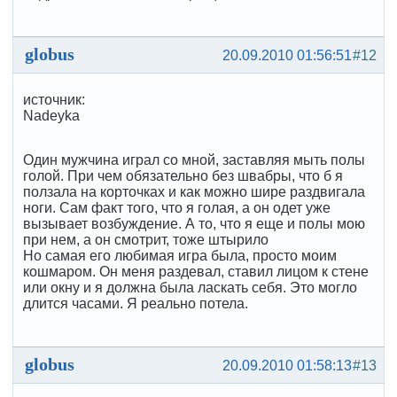
globus
20.09.2010 01:56:51
#12
источник:
Nadeyka
Один мужчина играл со мной, заставляя мыть полы
голой. При чем обязательно без швабры, что б я
ползала на корточках и как можно шире раздвигала
ноги. Сам факт того, что я голая, а он одет уже
вызывает возбуждение. А то, что я еще и полы мою
при нем, а он смотрит, тоже штырило
Но самая его любимая игра была, просто моим
кошмаром. Он меня раздевал, ставил лицом к стене
или окну и я должна была ласкать себя. Это могло
длится часами. Я реально потела.
globus
20.09.2010 01:58:13
#13