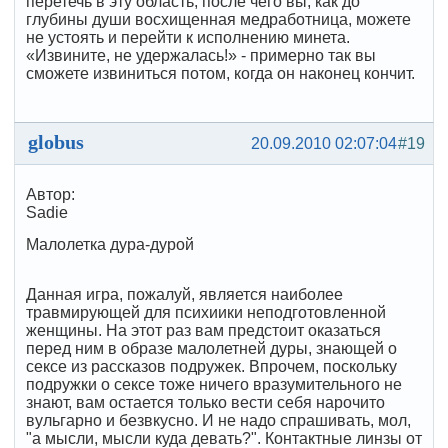
перетечь в эту область, после чего вы, как до
глубины души восхищенная медработница, можете
не устоять и перейти к исполнению минета.
«Извините, не удержалась!» - примерно так вы
сможете извиниться потом, когда он наконец кончит.
globus
20.09.2010 02:07:04
#19
Автор:
Sadie
Малолетка дура-дурой
Данная игра, пожалуй, является наиболее
травмирующей для психиики неподготовленной
женщины. На этот раз вам предстоит оказаться
перед ним в образе малолетней дуры, знающей о
сексе из рассказов подружек. Впрочем, поскольку
подружки о сексе тоже ничего вразумительного не
знают, вам остается только вести себя нарочито
вульгарно и безвкусно. И не надо спрашивать, мол,
"а мысли, мысли куда девать?". Контактные линзы от