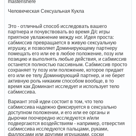
masterishere
Человеческая Сексуальная Кукла
Это - отличный способ исследовать вашего
партнера и почувствовать во время Д/с игры
приятное увлажнение между ног. Идея проста:
сабмиссив превращается в живую сексуальную
игрушку, и позволяет Доминирующему партнеру
помещать его или ее в любое положение, позу или
позицию и выполнять любые действия, и сабмиссив
останется полностью пассивным. Сабмиссив просто
сохраняет ту позу или положение, которое придает
его или ее телу Доминирующий партнер, и не берет
активную роль никаким способом вообще, в то
время как Доминант исследует и использует тело
сабмиссива.
Вариант этой идеи состоит в том, что тело
сабмиссива надежно фиксируется в сексуально
доступном положении, и его или ее органы и
дырочки поочередно исследуются и/или
подвергаются воздействиям - например, отверстия
сабмиссива исследуются пальцами, руками,
фаллосами или другими игрушками, соски