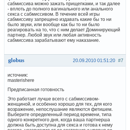
сабмиссива можно зажать прищепками, и так далее
- вплоть до полного вагинального или анального
секса с сабмиссивом. В течение всей игры
сабмиссиву запрещено издавать какие бы то ни
было звуки, или вообще как бы то ни было
реагировать на то, что с ним делает Доминирующий
партнер. Любой звук или любая активность
сабмиссива зарабатывают ему наказание.
globus
20.09.2010 01:51:20
#7
источник:
masterishere
Предписанная готовность
Это работает лучше всего с сабмиссивом-
женщиной, и особенно хорошо для тех, для кого
возражение, непослушание являются фетишем.
Выберите определенный период времени, типа
одного конкретного дня, когда ваша партнерша
должна быть доступна для секса и готова к нему