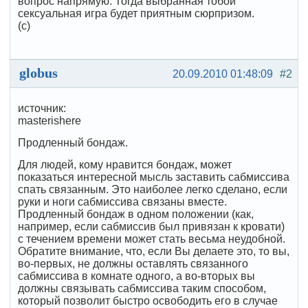
вопрос напрямую. Тогда выбранная тобой
сексуальная игра будет приятным сюрпризом.
(с)
globus
20.09.2010 01:48:09
#2
источник:
masterishere
Продленный бондаж.
Для людей, кому нравится бондаж, может
показаться интересной мысль заставить сабмиссива
спать связанным. Это наиболее легко сделано, если
руки и ноги сабмиссива связаны вместе.
Продленный бондаж в одном положении (как,
например, если сабмиссив был привязан к кровати)
с течением времени может стать весьма неудобной.
Обратите внимание, что, если Вы делаете это, то вы,
во-первых, не должны оставлять связанного
сабмиссива в комнате одного, а во-вторых вы
должны связывать сабмиссива таким способом,
который позволит быстро освободить его в случае