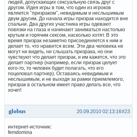
людей, допускающих сексуальную связь друг с
другом. Идея игры в том, что один из игроков
является "призраком", невидимым и неслышимым
двум другим. До начала игры призрак находится вне
спальни. Два других участника игры одевают
повязки на глаза и начинают заниматься настолько
крутым и горячим сексом, насколько хотят. В это
время призрак незаметно присоединяется к ним и
делает то, что нравится всем. Эти два человека не
могут ни видеть, ни слышать призрака, но они
чувствуют что делает призрак, и им кажется, что это
делает партнер (например, если призрак целует
кого-то, то человек будет полагать, что его
поцеловал партнер). Оставаясь невидимым и
неслышимым, и не выходя за рамки приемлемого,
призрак в остальном имеет право делать все, что
хочет!
globus
20.09.2010 02:13:16
#23
интернет-источник:
femdomina