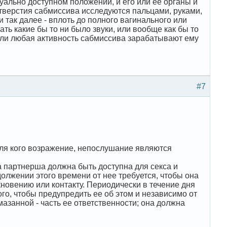
суально доступном положении, и его или ее органы и
тверстия сабмиссива исследуются пальцами, руками,
так далее - вплоть до полного вагинального или
ть какие бы то ни было звуки, или вообще как бы то
 или любая активность сабмиссива зарабатывают ему
#7
для кого возражение, непослушание являются
а партнерша должна быть доступна для секса и
должении этого времени от нее требуется, чтобы она
новению или контакту. Периодически в течение дня
го, чтобы предупредить ее об этом и независимо от
мазанной - часть ее ответственности; она должна