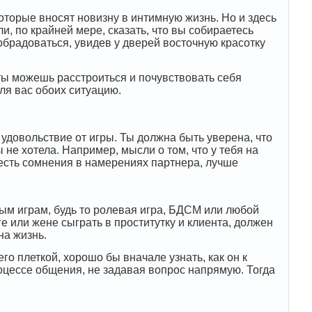
оторые вносят новизну в интимную жизнь. Но и здесь
, по крайней мере, сказать, что вы собираетесь
обрадоваться, увидев у дверей восточную красотку
 ты можешь расстроиться и почувствовать себя
ля вас обоих ситуацию.
удовольствие от игры. Ты должна быть уверена, что
 не хотела. Например, мысли о том, что у тебя на
я есть сомнения в намерениях партнера, лучше
бым играм, будь то ролевая игра, БДСМ или любой
 или жене сыграть в проститутку и клиента, должен
на жизнь.
его плеткой, хорошо бы вначале узнать, как он к
роцессе общения, не задавая вопрос напрямую. Тогда