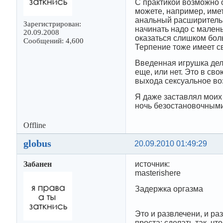
С практикой возможно 
можете, например, имет
анальный расширитель в
Зарегистрирован:
начинать надо с мален
20.09.2008
оказаться слишком бол
Сообщений: 4,600
Терпение тоже имеет с
Введенная игрушка дел
еще, или нет. Это в с
выхода сексуальное во
Я даже заставлял моих
ночь безостановочными
Offline
globus
20.09.2010 01:49:29
Забанен
источник:
masterishere
Задержка оргазма
Это и развлечени, и ра
проста: сделать так, ч