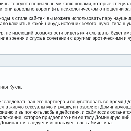
ины торгуют специальными капюшонами, которые специаль
ши; они довольно дороги (и в психологическом отношении з
оды в стиле хай-тек, вы можете использовать пару наушник
адо ключить в какой-нибудь источник белого шума, типа шу
р, не имеющий возможности видеть или слышать, будет име
ние зрения и слуха в сочетании с другими эротическими и
ная Кукла
исследовать вашего партнера и почувствовать во время Д/
я в живую сексуальную игрушку, и позволяет Доминирующе
озицию и выполнять любые действия, и сабмиссив останет
положение, которое придает его или ее телу Доминирующий 
 Доминант исследует и использует тело сабмиссива.