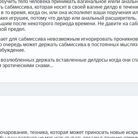
обучить тело человека принимать вагинальное и/или аналь
ь сабмиссива, которая носит в своей вагине дилдо в течени
 то время, когда он, или она исполняет ваши поручения или
ьких игрушек, потому что дилдо или анальный расширитель,
ьшим после некоторого периода времени. Не давите на сабм
вой предел.
ает для сабмиссива невозможным игнорировать проникновен
вою очередь может держать сабмиссива в постоянных мыслях
збуждение.
 возлюбленных держать вставленные дилдосы когда они спал
 эротическими снами...
зочарование, техника, которая может приносить новые искры
тобы ваш партнер не мог испытывать оргазм в течение опред