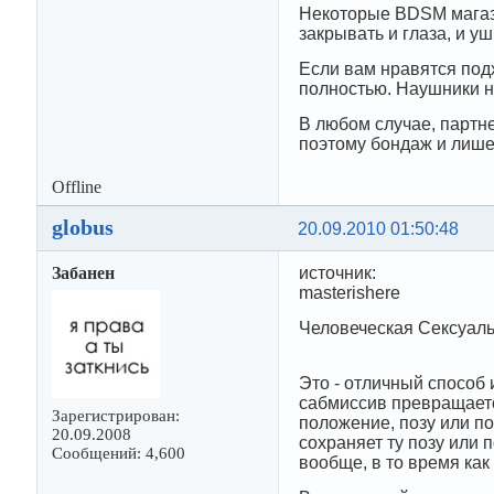
Некоторые BDSM магаз
закрывать и глаза, и у
Если вам нравятся подх
полностью. Наушники н
В любом случае, партне
поэтому бондаж и лише
Offline
globus
20.09.2010 01:50:48
Забанен
источник:
masterishere
Человеческая Сексуаль
Это - отличный способ 
сабмиссив превращаетс
Зарегистрирован:
положение, позу или п
20.09.2008
сохраняет ту позу или 
Сообщений: 4,600
вообще, в то время как