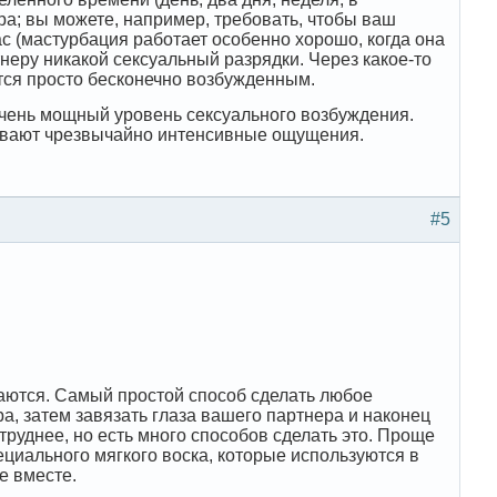
ера; вы можете, например, требовать, чтобы ваш
ас (мастурбация работает особенно хорошо, когда она
тнеру никакой сексуальный разрядки. Через какое-то
тся просто бесконечно возбужденным.
т очень мощный уровень сексуального возбуждения.
тывают чрезвычайно интенсивные ощущения.
#5
чаются. Самый простой способ сделать любое
а, затем завязать глаза вашего партнера и наконец
 труднее, но есть много способов сделать это. Проще
ециального мягкого воска, которые используются в
е вместе.