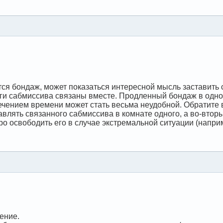
тся бондаж, может показаться интересной мысль заставить
ноги сабмиссива связаны вместе. Продленный бондаж в одн
течением времени может стать весьма неудобной. Обратите вн
авлять связанного сабмиссива в комнате одного, а во-вто
о освободить его в случае экстремальной ситуации (напри
ение.