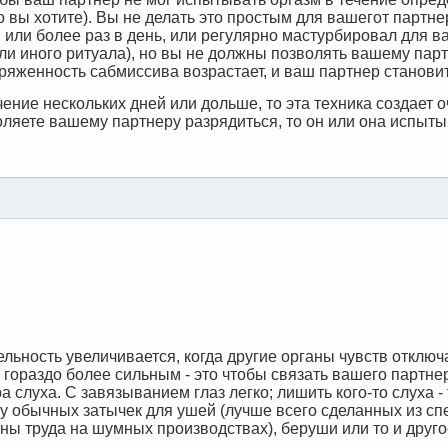
то вы хотите). Вы не делать это простым для вашегот партн
 или более раз в день, или регулярно мастурбировал для в
или иного ритуала), но вы не должны позволять вашему пар
ряженность сабмиссива возрастает, и ваш партнер станови
ечение нескольких дней или дольше, то эта техника создае
оляете вашему партнеру разрядиться, то он или она испы
ельность увеличивается, когда другие органы чувств отклю
гораздо более сильным - это чтобы связать вашего партнер
 слуха. С завязыванием глаз легко; лишить кого-то слуха -
у обычных затычек для ушей (лучше всего сделанных из сп
ны труда на шумных производствах), беруши или то и друго