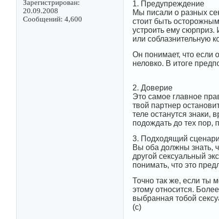
Зарегистрирован:
1. Предупреждение
20.09.2008
Мы писали о разных се
Сообщений: 4,600
стоит быть осторожными
устроить ему сюрприз.
или соблазнительную к
Он понимает, что если 
неловко. В итоге пред
2. Доверие
Это самое главное прав
твой партнер остановит
теле останутся знаки, 
подождать до тех пор, 
3. Подходящий сценар
Вы оба должны знать, ч
другой сексуальный эк
понимать, что это пред
Точно так же, если ты 
этому относится. Более
выбранная тобой сексу
(с)