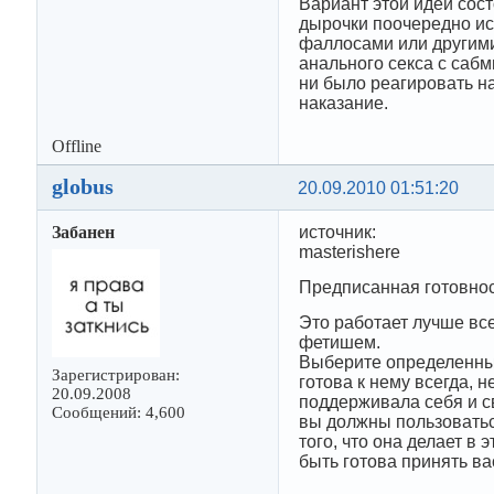
Вариант этой идеи сост
дырочки поочередно ис
фаллосами или другими
анального секса с сабм
ни было реагировать н
наказание.
Offline
globus
20.09.2010 01:51:20
Забанен
источник:
masterishere
Предписанная готовно
Это работает лучше вс
фетишем.
Выберите определенный
Зарегистрирован:
готова к нему всегда, 
20.09.2008
поддерживала себя и с
Сообщений: 4,600
вы должны пользоваться
того, что она делает в
быть готова принять ва