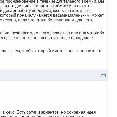
ное проникновение в течение длительного времни. Вы
е всего дня, или заставить сабмиссива носить
 делает работу по дому. Здесь ключ в том, что
 который поначалу кажется весьма маленьким, может
иссива, если это стало болезненным для него.
ие, независимо от того делают он или она что-либо
 о сексе и постоянно испытывать не находящее
и - с тем, чтобы который иметь шанс заполнить их
#4
 в секс. Есть сотни вариантов, но основная идея
еленного времени (день, два дня, неделя, в