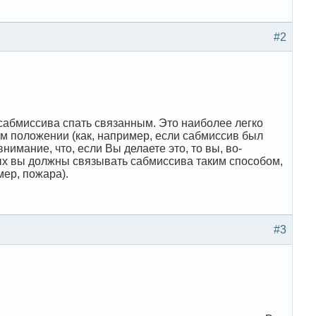
#2
 сабмиссива спать связанным. Это наиболее легко
ом положении (как, например, если сабмиссив был
имание, что, если Вы делаете это, то вы, во-
рых вы должны связывать сабмиссива таким способом,
мер, пожара).
#3