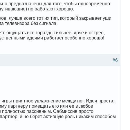
но предназначены для того, чтобы одновременно
апугивающие) но работают хорошо.
ов, лучше всего тот их тип, который закрывает уши
ма телевизора без сигнала
ть ощущать все гораздо сильнее, ярче и острее,
 чуственными идеями работает особенно хорошо!
#6
с игры приятное увлажнение между ног. Идея проста:
му партнеру помещать его или ее в любое
ся полностью пассивным. Сабмиссив просто
партнер, и не берет активную роль никаким способом