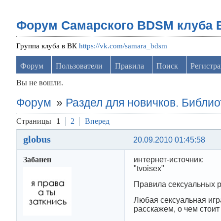
Форум Самарского BDSM клуба 
Группа клуба в ВК
https://vk.com/samara_bdsm
Форум
Пользователи
Правила
Поиск
Регистр
Вы не вошли.
Форум
»
Раздел для новичков. Библи
Страницы
1
2
Вперед
globus
20.09.2010 01:45:58
Забанен
интернет-источник:
"tvoisex"
Правила сексуальных 
Любая сексуальная игра
расскажем, о чем стои