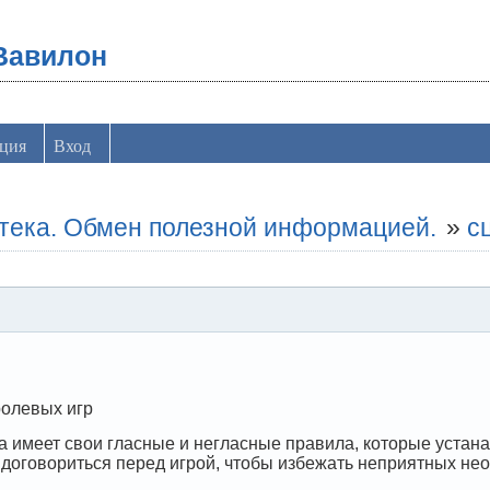
Вавилон
ация
Вход
отека. Обмен полезной информацией.
»
с
ролевых игр
 имеет свои гласные и негласные правила, которые устанав
т договориться перед игрой, чтобы избежать неприятных не