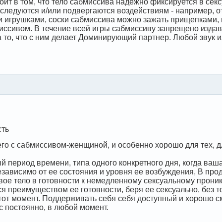
оит в том, что тело сабмиссива надежно фиксируется в сек
следуются и/или подвергаются воздействиям - например, о
 игрушками, соски сабмиссива можно зажать прищепками, и 
иссивом. В течение всей игры сабмиссиву запрещено издава
а то, что с ним делает Доминирующий партнер. Любой звук
сть
его с сабмиссивом-женщиной, и особенно хорошо для тех, 
 период времени, типа одного конкретного дня, когда ваш
независимо от ее состояния и уровня ее возбуждения, В про
вое тело в готовности к немедленному сексуальному проник
 преимуществом ее готовности, беря ее сексуально, без то
 этот момент. Поддерживать себя себя доступный и хорошо с
с постоянно, в любой момент.