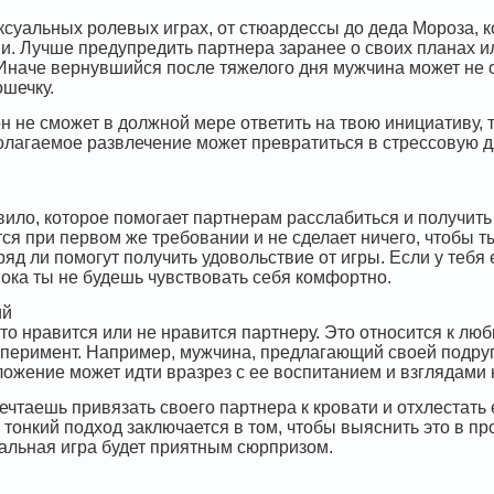
ксуальных ролевых играх, от стюардессы до деда Мороза, к
. Лучше предупредить партнера заранее о своих планах или
 Иначе вернувшийся после тяжелого дня мужчина может не 
ошечку.
он не сможет в должной мере ответить на твою инициативу,
полагаемое развлечение может превратиться в стрессовую д
ило, которое помогает партнерам расслабиться и получить 
ся при первом же требовании и не сделает ничего, чтобы ты
вряд ли помогут получить удовольствие от игры. Если у теб
пока ты не будешь чувствовать себя комфортно.
ий
то нравится или не нравится партнеру. Это относится к лю
сперимент. Например, мужчина, предлагающий своей подруге
ложение может идти вразрез с ее воспитанием и взглядами 
мечтаешь привязать своего партнера к кровати и отхлестать 
 тонкий подход заключается в том, чтобы выяснить это в п
альная игра будет приятным сюрпризом.