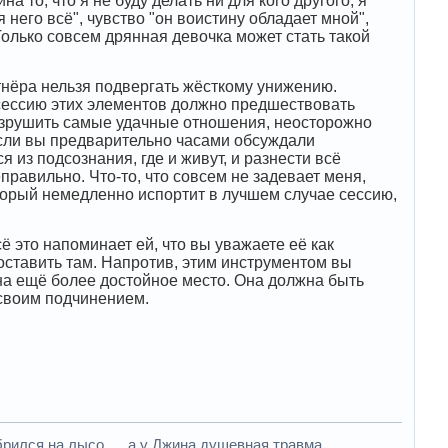
 то, что я не буду делать ни для кого другого, я
 него всё", чувство "он воистину обладает мной",
олько совсем дрянная девочка может стать такой
тнёра нельзя подвергать жёсткому унижению.
 сессию этих элементов должно предшествовать
разрушить самые удачные отношения, неосторожно
если вы предварительно часами обсуждали
я из подсознания, где и живут, и разнести всё
правильно. Что-то, что совсем не задевает меня,
оторый немедленно испортит в лучшем случае сессию,
ё это напоминает ей, что вы уважаете её как
 оставить там. Напротив, этим инструментом вы
 на ещё более достойное место. Она должна быть
у своим подчинением.
рился на лысо. . . а у Джина душевная травма.