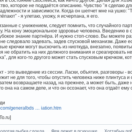
 в состояние сабспейса, как ничто другое. Делая для Хозяина
тво, которое не поддаётся описанию. Чувство "я сделаю для
длежности и зависимости. Когда он шепчет мне на ушко: "Т
ёпают" - я улетаю, ухожу, я исчерпана, я его.
язанные с унижением, следует помнить, что случайного пар
у. На кону эмоциональное здоровье человека. Введению в
убокое знание партнёра. И нужно стоп-слово. Вы можете 
е не следовало задевать, задев спусковой механизм. Даже 
вые крючки могут выскочить из ниоткуда, внезапно, появитьс
я не обратить на них должного внимания и среагировать не
а", для кого-то другого может стать спусковым крючком, к
 - это выведение из сессии. Ласки, объятия, разговоры - вс
жит не для того, чтобы опустить человека ниже плинтуса и
 затем возвращаете назад, на прежнее, а может быть, даже
кто она на самом деле, и что он осознает, что она отдаёт ем
ди
s.com/generalbds … iation.htm
o.ru]
лотая рыбка сдохла. . . Фея лежит в психушке. . . Хоттабыч поб