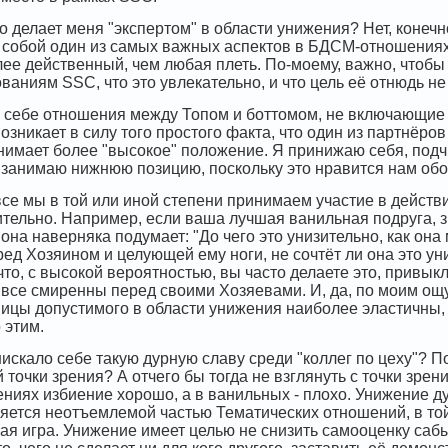
о делает меня "экспертом" в области унижения? Нет, конечно,
 собой один из самых важных аспектов в БДСМ-отношениях
ее действенный, чем любая плеть. По-моему, важно, чтобы и
аниям SSC, что это увлекательно, и что цель её отнюдь не 
ь себе отношения между Топом и боттомом, не включающие 
возникает в силу того простого факта, что один из партнёро
нимает более "высокое" положение. Я принижаю себя, подчин
я занимаю нижнюю позицию, поскольку это нравится нам об
 все мы в той или иной степени принимаем участиe в дейст
ачительно. Например, если ваша лучшая ванильная подруга, з
 она наверняка подумает: "До чего это унизительно, как она
ед Хозяином и целующей ему ноги, не сочтёт ли она это ун
 что, с высокой вероятностью, вы часто делаете это, привыкл
 все смиренны перед своими Хозяевами. И, да, по моим ощ
ницы допустимого в области унижения наиболее эластичны, 
 этим.
искало себе такую дурную славу среди "коллег по цеху"? П
 точки зрения? А отчего бы тогда не взглянуть с точки зре
иях избиение хорошо, а в ванильных - плохо. Унижение ду
яется неотъемлемой частью Тематических отношений, в той 
я игра. Унижение имеет целью не снизить самооценку сабы,