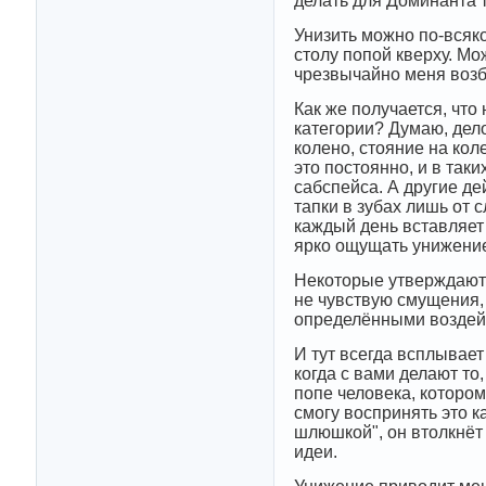
делать для Доминанта т
Унизить можно по-всяк
столу попой кверху. Мож
чрезвычайно меня возб
Как же получается, что
категории? Думаю, дело
колено, стояние на ко
это постоянно, и в так
сабспейса. А другие де
тапки в зубах лишь от 
каждый день вставляет 
ярко ощущать унижени
Некоторые утверждают:
не чувствую смущения, 
определёнными воздейс
И тут всегда всплывает
когда с вами делают то,
попе человека, котором
смогу воспринять это к
шлюшкой", он втолкнёт 
идеи.