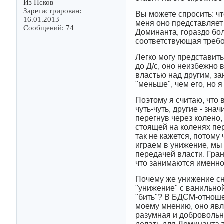
Из Псков
Зарегистрирован:
Вы можете спросить: чт
16.01.2013
меня оно представляет
Сообщений: 74
Доминанта, гораздо бол
соответствующая требов
Легко могу представит
до Д/с, оно неизбежно 
властью над другим, за
"меньше", чем его, но 
Поэтому я считаю, что
чуть-чуть, другие - зн
перегнув через колено,
стоящей на коленях пер
так не кажется, потому
играем в унижение, мы
передачей власти. Гра
что занимаются именно
Почему же унижение сн
"унижение" с ванильной
"бить"? В БДСМ-отношен
моему мнению, оно явл
разумная и добровольна