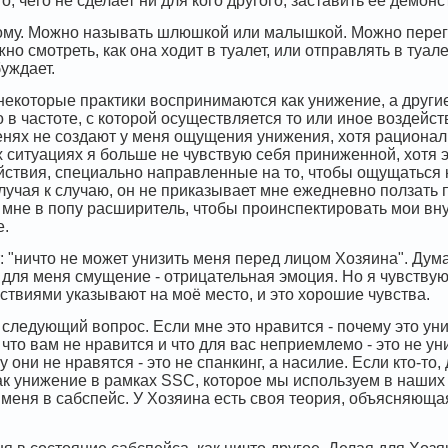
о, чего не сделает ни для кого другого, заставить её демон
ому. Можно называть шлюшкой или малышкой. Можно перегн
но смотреть, как она ходит в туалет, или отправлять в туале
уждает.
 некоторые практики воспринимаются как унижение, а другие 
 в частоте, с которой осуществляется то или иное воздейст
ленях не создают у меня ощущения унижения, хотя рационал
их ситуациях я больше не чувствую себя приниженной, хотя
йствия, специально направленные на то, чтобы ощущаться 
случая к случаю, он не приказывает мне ежедневно ползать 
мне в попу расширитель, чтобы проинспектировать мои внутр
е.
 "ничто не может унизить меня перед лицом Хозяина". Дума
для меня смущение - отрицательная эмоция. Но я чувствую
твиями указывают на моё место, и это хорошие чувства.
 следующий вопрос. Если мне это нравится - почему это уни
 что вам не нравится и что для вас неприемлемо - это не ун
у они не нравятся - это не спанкинг, а насилие. Если кто-то
ак унижение в рамках SSC, которое мы используем в наших и
меня в сабспейс. У Хозяина есть своя теория, объясняющая,