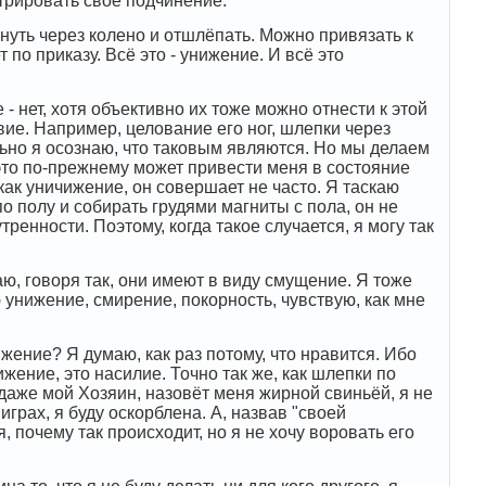
стрировать своё подчинение.
уть через колено и отшлёпать. Можно привязать к
т по приказу. Всё это - унижение. И всё это
- нет, хотя объективно их тоже можно отнести к этой
вие. Например, целование его ног, шлепки через
ьно я осознаю, что таковым являются. Но мы делаем
 это по-прежнему может привести меня в состояние
как уничижение, он совершает не часто. Я таскаю
по полу и собирать грудями магниты с пола, он не
енности. Поэтому, когда такое случается, я могу так
ю, говоря так, они имеют в виду смущение. Я тоже
 унижение, смирение, покорность, чувствую, как мне
жение? Я думаю, как раз потому, что нравится. Ибо
ижение, это насилие. Точно так же, как шлепки по
, даже мой Хозяин, назовёт меня жирной свиньёй, я не
грах, я буду оскорблена. А, назвав "своей
 почему так происходит, но я не хочу воровать его