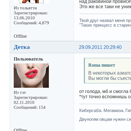
над раковиной провисеть
Это же все таки не униж
Из тольятти
Зарегистрирован:
13.06.2010
Твой друг назвал меня пр
Сообщений: 4,879
"Таких принцесс в старин
Offline
Деткa
29.09.2011 20:29:40
Пользователь
Roma пишет
В некоторых азиатс
Вы могли бы съест
от голода, мб и смогла 
Из тлт
*тут точно вспомнишь о
Зарегистрирован:
02.11.2010
Сообщений: 154
Киберсаба. Мегамаза. Г
Двуногим овцам нужен си
Offline