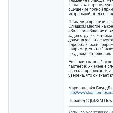
Унижение приводит меня
испытываю трепет, чувс
ощущение полной прина
мокренькой, когда её шл
Применяя практики, св
Слишком многое на кон
обильное общение и гл
задев струнки, которы
допустимое, эти спуско
вдребезги, если воврем
например, эпитет "шлюх
в худшем - отношения.
Ещё один важный аспект
партнёра. Унижение слу
сначала принижаете, а
уверена, что он знает, 
Марианна aka БаундЛе
http://www.leathernrose
Перевод © [BDSM-HowT
Услышав моё желание - зо