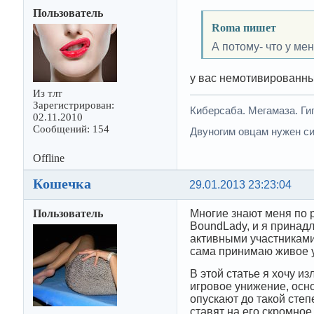
Пользователь
Roma пишет
А потому- что у ме
у вас немотивированн
Из тлт
Зарегистрирован:
Киберсаба. Мегамаза. Г
02.11.2010
Сообщений: 154
Двуногим овцам нужен си
Offline
Кошечка
29.01.2013 23:23:04
Пользователь
Многие знают меня по р
BoundLady, и я принад
активными участниками
сама принимаю живое у
В этой статье я хочу и
игровое унижение, осно
опускают до такой степ
ставят на его скромное