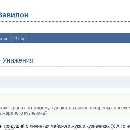
Вавилон
ация
Вход
»
Унижения
ких странах, к примеру, кушают различных жареных насеко
ь жареного кузнечика?
н грядущий о личинках майского жука и кузнечиках ))) А то 