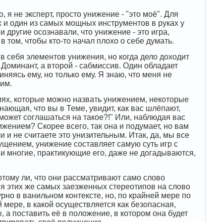
 я не эксперт, просто унижение - "это моё". Для
 и один из самых мощных инструментов в руках у
 другие осознавали, что унижение - это игра,
в том, чтобы кто-то начал плохо о себе думать.
в себя элементов унижения, но когда дело доходит
в Доминант, а второй - сабмиссив. Один обладает
яясь ему, но только ему. Я знаю, что меня не
оим.
виях, которые можно назвать унижением, некоторые
нающая, что вы в Теме, увидит, как вас шлёпают,
 может соглашаться на такое?!" Или, наблюдая вас
ижением? Скорее всего, так она и подумает, но вам
и и не считаете это унизительным. Итак, да, мы все
ущением, унижение составляет самую суть игр с
и многие, практикующие его, даже не догадываются,
отому ли, что они рассматривают само слово
ния этих же самых заезженных стереотипов на слово
рно в ванильном контексте, но, по крайней мере по
мере, в какой осуществляется как безопасная,
 а поставить её в положение, в котором она будет