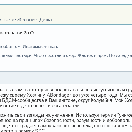
ня такое Желание, Детка.
ые желания?о.О
иперботтом. Инакомыслящая.
льный пастырь. Чтоб яростен и скор. Жесток и ярок. Но изредка
ассылкам, на которые я подписана, и по дискуссионным гру
лежу своему Хозяину, ABondager, вот уже четыре года. Мы 
 БДСМ-сообщества в Вашингтоне, округ Колумбия. Мой Хозя
частие в деятельности организации.
зложить свои взгляды на унижение. Используя термин "униж
вное на принципах безопасности, разумности и добровольнос
ени, что страдает самоуважение человека, но о составном 
 место в рамках SSC.