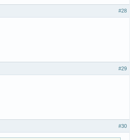
#28
#29
#30