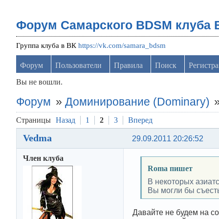
Форум Самарского BDSM клуба 
Группа клуба в ВК
https://vk.com/samara_bdsm
Форум
Пользователи
Правила
Поиск
Регистр
Вы не вошли.
Форум
»
Доминирование (Dominary)
Страницы
Назад
1
2
3
Вперед
Vedma
29.09.2011 20:26:52
Член клуба
Roma пишет
В некоторых азиатс
Вы могли бы съест
Давайте не будем на со