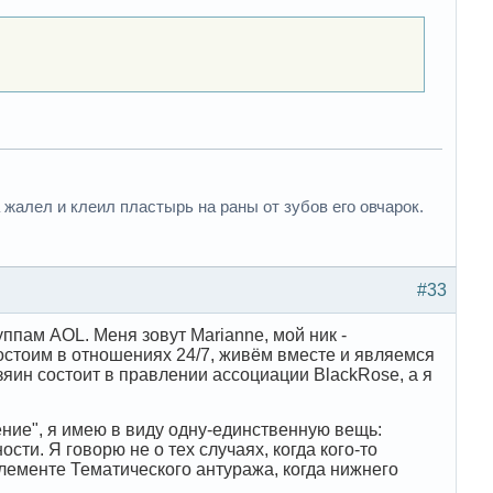
 жалел и клеил пластырь на раны от зубов его овчарок.
#33
ппам AOL. Меня зовут Marianne, мой ник -
состоим в отношениях 24/7, живём вместе и являемся
ин состоит в правлении ассоциации BlackRose, а я
ение", я имею в виду одну-единственную вещь:
ти. Я говорю не о тех случаях, когда кого-то
элементе Тематического антуража, когда нижнего