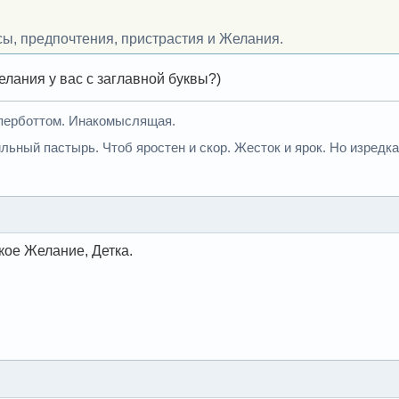
усы, предпочтения, пристрастия и Желания.
елания у вас с заглавной буквы?)
иперботтом. Инакомыслящая.
льный пастырь. Чтоб яростен и скор. Жесток и ярок. Но изредка
акое Желание, Детка.