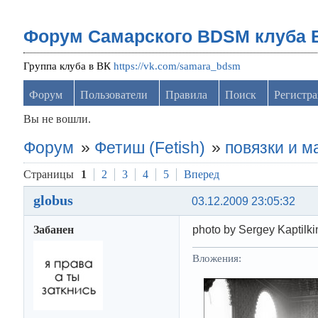
Форум Самарского BDSM клуба 
Группа клуба в ВК
https://vk.com/samara_bdsm
Форум
Пользователи
Правила
Поиск
Регистр
Вы не вошли.
Форум
»
Фетиш (Fetish)
»
повязки и м
Страницы
1
2
3
4
5
Вперед
globus
03.12.2009 23:05:32
Забанен
photo by Sergey Kaptilki
Вложения: