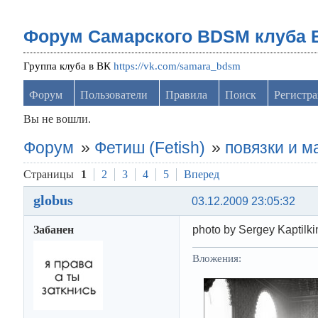
Форум Самарского BDSM клуба 
Группа клуба в ВК
https://vk.com/samara_bdsm
Форум
Пользователи
Правила
Поиск
Регистр
Вы не вошли.
Форум
»
Фетиш (Fetish)
»
повязки и м
Страницы
1
2
3
4
5
Вперед
globus
03.12.2009 23:05:32
Забанен
photo by Sergey Kaptilki
Вложения: