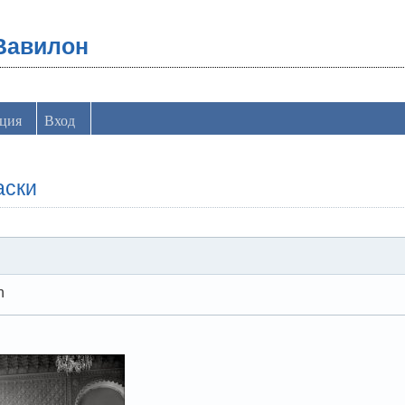
Вавилон
ация
Вход
аски
n